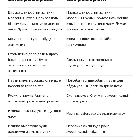
Висока швидкість мислення,
Низька швидкість мислення,
мовлення і рухів. Промовляють
мовлення і рухів. Промовляють меншу
більшу кількість слів в одиницю
кількість слів в одиницю часу. Думки
часу. Думки формуються швидше
формуються повільніше
Мова частіше гучна, збуджена,
Мова частіше тиха, спокійна,
аритмічна
планомірна
Готовність відповідати відразу,
іноді ще до того, як було
Схильність до попереднього
завершено постановку
обдумування відповіді
запитання
Паузи в мові проскакують рідше,
Потреба частіше робити паузи для
короткі за тривалістю
обдумування, довгі за тривалістю
Розкутість рухів. Активна
Скутість рухів. Стримана жестикуляція
жестикуляція, швидка і різкіша
або відсутня
Велика кількість рухів в одиницю
Мала кількість рухів в одиницю часу
часу
Велика амплітуда рухів,
Невелика амплітуда рухів,
жестикуляція «від плеча»
жестикуляція «від ліктя»