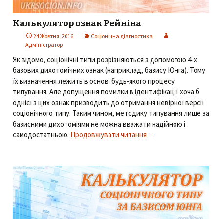
Калькулятор ознак Рейніна
24 Жовтня, 2016
Соціонічна діагностика
Адміністратор
Як відомо, соціонічні типи розрізняються з допомогою 4-х
базових дихотомічних ознак (наприклад, базису Юнга). Тому
їх визначення лежить в основі будь-якого процесу
типування. Але допущення помилки в ідентифікації хоча б
однієї з цих ознак призводить до отримання невірної версії
соціонічного типу. Таким чином, методику типування лише за
базисними дихотоміями не можна вважати надійною і
самодостатньою.
Продовжувати читання
Калькулятор ознак Ре
→