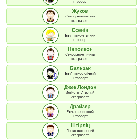
інтроверт
Жуков
Сенсорно-логічний
екстраверт
Єсенін
Інтуїтивно-етичний
інтроверт
Наполеон
Сенсорно-етичний
екстраверт
Бальзак
Інтуїтивно-логічний
інтроверт
Джек Лондон
Логіко-інтуїтивний
екстраверт
Драйзер
Етико-сенсорний
інтроверт
Штірліц
Логіко-сенсорний
екстраверт