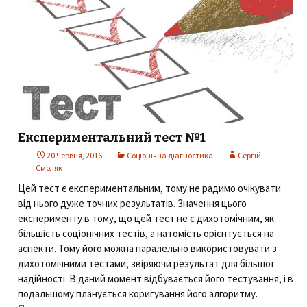
Експериментальний тест №1
20 Червня, 2016
Соціонічна діагностика
Сергій
Смоляк
Цей тест є експериментальним, тому не радимо очікувати
від нього дуже точних результатів. Значення цього
експерименту в тому, що цей тест не є дихотомічним, як
більшість соціонічних тестів, а натомість орієнтується на
аспекти. Тому його можна паралельно використовувати з
дихотомічними тестами, звіряючи результат для більшої
надійності. В даний момент відбувається його тестування, і в
подальшому планується коригування його алгоритму.