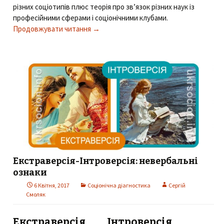
різних соціотипів плюс теорія про зв’язок різних наук із
професійними сферами і соціонічними клубами.
Продовжувати читання
Соціотип і улюблені предмети
→
Екстраверсія-Інтроверсія: невербальні
ознаки
6 Квітня, 2017
Соціонічна діагностика
Сергій
Смоляк
Екстраверсія
Інтроверсія