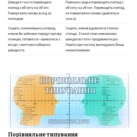
Швидко і часто переводять
Повільно і рідко переводять погляд з
погляд з об’єкту на об’єкт.
об’єкту на об’єкт. Переводять погляд,
Повертають голову вслід за
не повертаючи голови (дивляться
поглядом
скоса)
Сидять, нахилившись уперед,
Сидять, немов вдавлені в спинку
немов би зайняли передстартову
стільця. З такої пози неможливо
позицію, готовність «зриватися з
швидко встати і продовжити рух.
місця» і миттєво набирати
Навіть при поспіху виглядають більш
швидкість
неквапливими
Порівняльне типування