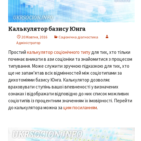
Калькулятор базису Юнга
20 Жовтня, 2016
Соціонічна діагностика
Адміністратор
Простий
калькулятор соціонічного типу
для тих, хто тільки
починає вникати в ази соціоніки та знайомитися з процесом
типування. Може служити зручною підказкою для тих, хто
ще не запам’ятав всіх відмінностей між соціотипами за
дихотоміями базису Юнга. Калькулятор дозволяє
враховувати ступінь вашої впевненості у визначених
ознаках і відображати відповідно до них список можливих
соціотипів із процентним значенням їх імовірності. Перейти
до калькулятора можна за
цим посиланням
.