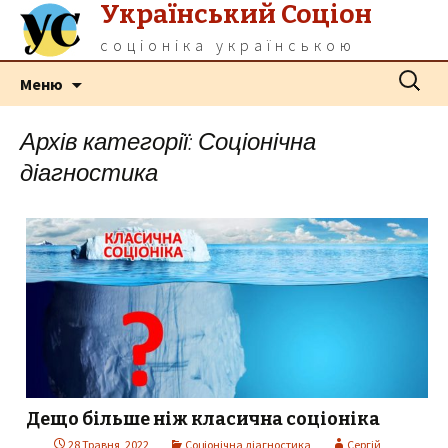
Український Соціон
соціоніка українською
Перейти
Пошук:
Меню
до
контенту
Архів категорії: Соціонічна
діагностика
Дещо більше ніж класична соціоніка
28 Травня, 2022
Соціонічна діагностика
Сергій