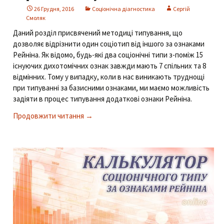
26 Грудня, 2016
Соціонічна діагностика
Сергій
Смоляк
Даний розділ присвячений методиці типування, що
дозволяє відрізнити один соціотип від іншого за ознаками
Рейніна. Як відомо, будь-які два соціонічні типи з-поміж 15
існуючих дихотомічних ознак завжди мають 7 спільних та 8
відмінних. Тому у випадку, коли в нас виникають труднощі
при типуванні за базисними ознаками, ми маємо можливість
задіяти в процес типування додаткові ознаки Рейніна.
Продовжити читання →