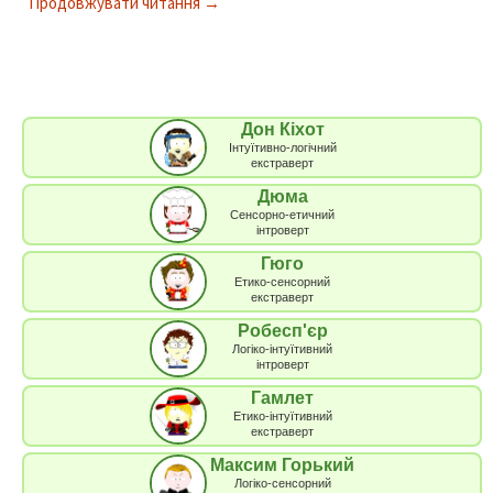
Продовжувати читання
Експериментальний тест №1
→
Дон Кіхот
Інтуїтивно-логічний
екстраверт
Дюма
Сенсорно-етичний
інтроверт
Гюго
Етико-сенсорний
екстраверт
Робесп'єр
Логіко-інтуїтивний
інтроверт
Гамлет
Етико-інтуїтивний
екстраверт
Максим Горький
Логіко-сенсорний