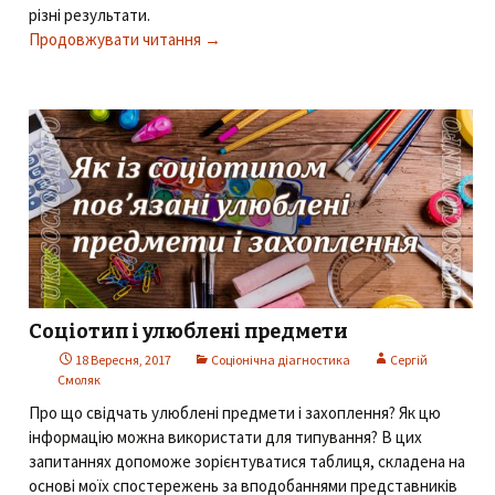
різні результати.
Продовжувати читання
Набір тестів для визначення соціотипу
→
Соціотип і улюблені предмети
18 Вересня, 2017
Соціонічна діагностика
Сергій
Смоляк
Про що свідчать улюблені предмети і захоплення? Як цю
інформацію можна використати для типування? В цих
запитаннях допоможе зорієнтуватися таблиця, складена на
основі моїх спостережень за вподобаннями представників