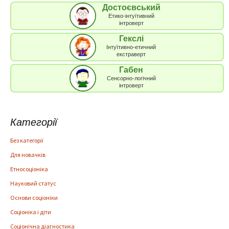
Достоєвський
Етико-інтуїтивний
інтроверт
Гекслі
Інтуїтивно-етичний
екстраверт
Габен
Сенсорно-логічний
інтроверт
Категорії
Без категорії
Для новачків
Етносоціоніка
Науковий статус
Основи соціоніки
Соціоніка і діти
Соціонічна діагностика