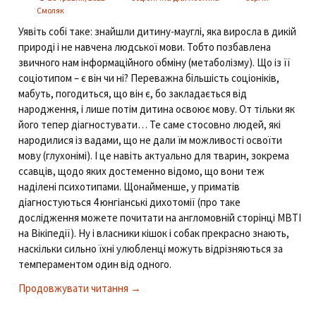
Смоляк
Уявіть собі таке: знайшли дитину-мауглі, яка виросла в дикій
природі і не навчена людської мови. Тобто позбавлена
звичного нам інформаційного обміну (метаболізму). Що із її
соціотипом – є він чи ні? Переважна більшість соціоніків,
мабуть, погодиться, що він є, бо закладається від
народження, і лише потім дитина освоює мову. От тільки як
його тепер діагностувати… Те саме стосовно людей, які
народилися із вадами, що не дали їм можливості освоїти
мову (глухонімі). І це навіть актуально для тварин, зокрема
ссавців, щодо яких достеменно відомо, що вони теж
наділені психотипами. Щонайменше, у приматів
діагностуються 4 юнгіанські дихотомії (про таке
дослідження можете почитати на англомовній сторінці MBTI
на Вікіпедії). Ну і власники кішок і собак прекрасно знають,
наскільки сильно їхні улюбленці можуть відрізняються за
темпераментом один від одного.
Продовжувати читання
Дещо більше ніж класична соціоніка
→