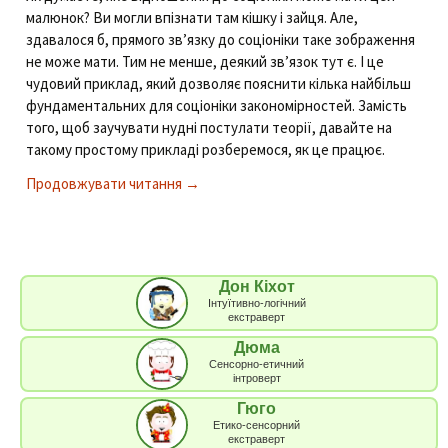
малюнок? Ви могли впізнати там кішку і зайця. Але,
здавалося б, прямого зв’язку до соціоніки таке зображення
не може мати. Тим не менше, деякий зв’язок тут є. І це
чудовий приклад, який дозволяє пояснити кілька найбільш
фундаментальних для соціоніки закономірностей. Замість
того, щоб заучувати нудні постулати теорії, давайте на
такому простому прикладі розберемося, як це працює.
Продовжувати читання
Анатомія задатків та соціотип
→
Дон Кіхот
Інтуїтивно-логічний
екстраверт
Дюма
Сенсорно-етичний
інтроверт
Гюго
Етико-сенсорний
екстраверт