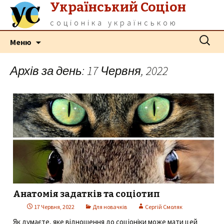
Український Соціон
соціоніка українською
Перейти
Пошук:
Меню
до
контенту
Архів за день: 17 Червня, 2022
Анатомія задатків та соціотип
17 Червня, 2022
Для новачків
Сергій Смоляк
Як думаєте, яке відношення до соціоніки може мати цей