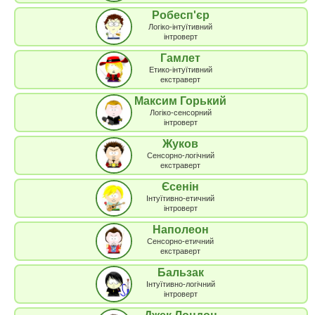
Робесп'єр
Логіко-інтуїтивний
інтроверт
Гамлет
Етико-інтуїтивний
екстраверт
Максим Горький
Логіко-сенсорний
інтроверт
Жуков
Сенсорно-логічний
екстраверт
Єсенін
Інтуїтивно-етичний
інтроверт
Наполеон
Сенсорно-етичний
екстраверт
Бальзак
Інтуїтивно-логічний
інтроверт