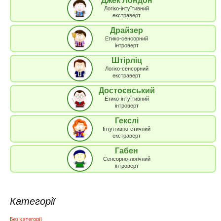
Джек Лондон
Логіко-інтуїтивний
екстраверт
Драйзер
Етико-сенсорний
інтроверт
Штірліц
Логіко-сенсорний
екстраверт
Достоєвський
Етико-інтуїтивний
інтроверт
Гекслі
Інтуїтивно-етичний
екстраверт
Габен
Сенсорно-логічний
інтроверт
Категорії
Без категорії