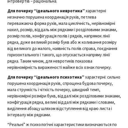
інтровертів – раціональна.
Для почерку “ідеального невротика”
характерні
незначно порушена координація рухів, петлева
переважаюча форма рухів, мала циклічність, нерівномірні
нахил, розмір, віддаль між рядками і розділовими знаками,
розмір полів, конфігурація полів і рядків, напрямок лінії
рядка, дуже великий розмір букв або ж коливання розміру
від великого до малого, наявність полів справа, поєднання
горизонтального і такого, що опускається напряму лінії
рядка. Таким чином, для невротиків показова
нерівномірність вираженості майже всіх ознак почерку.
Для почерку “ідеального психотика”
характерні: сильно
порушена координація рухів, спрощена будова почерку,
мала стрункість і чіткість почерку, швидкий темп,
нерівномірні розміри букв, віддалі між розділовими знаками,
конфігурація рядка, великі віддалі між рядками і словами,
виділення абзацу шляхом відступлення від краю листа і
інтервалу між рядками.
“Реальні” ж психологічні характеристики визначаються по