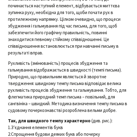
починається наступний елемент, відбувається миттєва
зупинка руху, необхідна для того, щоби почати рух в
протилежному напрямку. Цілком очевидно, що процеси
збудження і гальмування під час письма, для того, щоб
забезпечити його графічну правильність, повинні
знаходитися певному стійкому співвідношенні. Це
співвідношення встановлюється при навчанні письму в
результаті вправ.
Рухливість (змінюваність) процесів збудження та
гальмування відображається в швидкості (темпі письма).
Природно, що правильним являється й зворотне
твердження: швидкому темпу письма відповідає велика
рухливість процесів збудження та гальмування. Тобто, для
флегматика природний темп письма – повільний, для
сангвініка – швидкий. Методика визначення темпу письма в
судовому почеркознавстві розроблена вельми добре.
Так, для швидкого темпу характерно
(див. рис.):
1.З’єднання елементів букв
2.Спрощення будови деяких букв або почерку