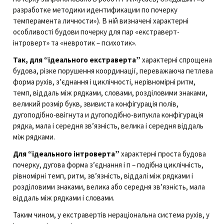
разработке методики идентификации по почерку
темперамента личности»). В ній визначені характерні
особливості будови почерку для пар «екстраверт-
інтроверт» та «невротик – психотик».
Так, для “ідеального екстраверта”
характерні спрощена
будова, різке порушення координації, переважаюча петлева
форма рухів, з’єднання і циклічності, нерівномірні ритм,
темп, віддаль між рядками, словами, розділовими знаками,
великий розмір букв, звивиста конфігурація полів,
дугоподібно-ввігнута и дугоподібно-випукла конфігурація
рядка, мала і середня зв’язність, велика і середня віддаль
між рядками.
Для “ідеального інтроверта”
характерні проста будова
почерку, дугова форма з’єднання і п – подібна циклічність,
рівномірні темп, ритм, зв’язність, віддалі між рядками і
розділовими знаками, велика або середня зв’язність, мала
віддаль між рядками і словами.
Таким чином, у екстравертів нераціональна система рухів, у