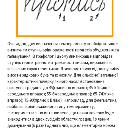
Очевидно, для визначення темпераменту необхідно також
визначити ступінь врівноваженості процесів збудження та
гальмування. В графології цьому якнайкраще відповідає
ступінь геометричної витриманості письма, виражена в
кількісних характеристиках. Я використовую відносну зміну
висоти рядкових букв та їх нахилу. Для кількісної загальної
характеристики почерку як його нахил встановлена
наступна градація: до 45(гранично вправо); 45-54(вище
середнього вправо); 55-64(середньо вправо); 65-74(м’яко
вправо); 75-90(прямо); Вліво). Наприклад, для флегматика,
найбільш врівноваженого типу темпераменту,
експериментально встановлено, що нахил почерку буде
знаходитися в двох сусідніх областях градації з явним
домінування (в рази) однієї з них, що елементарно можна