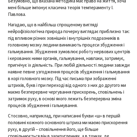
Безумовно, що вказана методика має право на життя, хоча
мені більше імпонує класична теорія темпераменту І.
Павлова.
Нагадаю, що в найбільш спрощеному вигляді
нейрофізіологічна природа почерку виглядає приблизно так:
під впливом різних зовнішніх і внутрішніх подразників в
головному мозку людини виникають процеси збудження і
гальмування. Збудження зумовлює роботу нервових центрів
і керованих ними органів, гальмування, навпаки, затримує,
пригнічує їх діяльність. При любій діяльності людини завжди
наявне певне узгодження процесів збудження і гальмування
в корі головного мозку. Під час письма при зображенні
штрихів, букв і при переході від одного з них до другого ми
маємо безперервне чергування прискорень, сповільнень і
затримок руху, в основі якого лежить безперервна зміна
процесів збудження і гальмування.
Стосовно, наприклад, при написанні букви «ш» в першій
половині кожного основного штриха ми маємо прискорення
руху, в другій – сповільнення його, ще більше
сповільнюється він в заокругленнях, а в точках, де