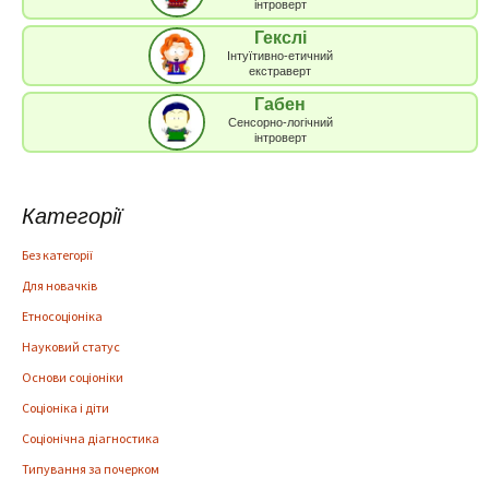
інтроверт
Гекслі
Інтуїтивно-етичний
екстраверт
Габен
Сенсорно-логічний
інтроверт
Категорії
Без категорії
Для новачків
Етносоціоніка
Науковий статус
Основи соціоніки
Соціоніка і діти
Соціонічна діагностика
Типування за почерком