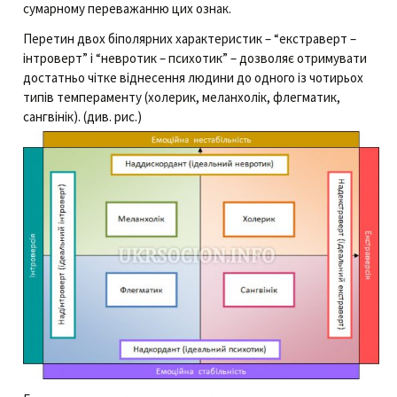
сумарному переважанню цих ознак.
Перетин двох біполярних характеристик – “екстраверт –
інтроверт” і “невротик – психотик” – дозволяє отримувати
достатньо чітке віднесення людини до одного із чотирьох
типів темпераменту (холерик, меланхолік, флегматик,
сангвінік). (див. рис.)