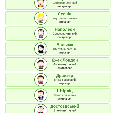
Сенсорно-логічний
екстраверт
Єсенін
Інтуїтивно-етичний
інтроверт
Наполеон
Сенсорно-етичний
екстраверт
Бальзак
Інтуїтивно-логічний
інтроверт
Джек Лондон
Логіко-інтуїтивний
екстраверт
Драйзер
Етико-сенсорний
інтроверт
Штірліц
Логіко-сенсорний
екстраверт
Достоєвський
Етико-інтуїтивний