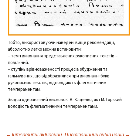
Тобто, використовуючи наведені вище рекомендації,
абсолютно легко можна встановити:
– темп виконання представлених рукописних текстів –
повільний.
– ступінь врівноваженості процесів збудження та
гальмування, що відобразилися при виконанні букв
рукописних текстів, відповідають флегматичним
темпераментам.
Звідси однозначний висновок: В. Ющенко, як і М. Горький
володіють флегматичними темпераментами.
←
Інтертипні відносини
Цивілізаційний вибір націй
→