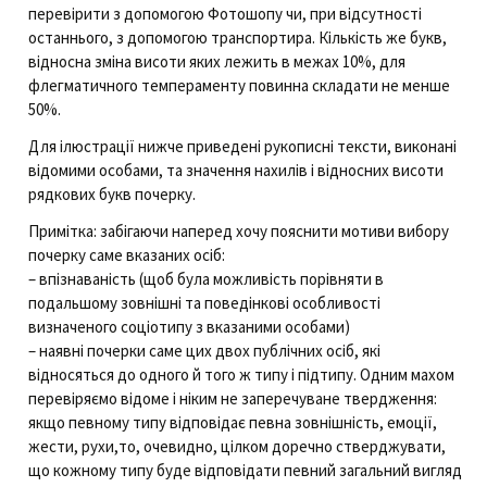
перевірити з допомогою Фотошопу чи, при відсутності
останнього, з допомогою транспортира. Кількість же букв,
відносна зміна висоти яких лежить в межах 10%, для
флегматичного темпераменту повинна складати не менше
50%.
Для ілюстрації нижче приведені рукописні тексти, виконані
відомими особами, та значення нахилів і відносних висоти
рядкових букв почерку.
Примітка: забігаючи наперед хочу пояснити мотиви вибору
почерку саме вказаних осіб:
– впізнаваність (щоб була можливість порівняти в
подальшому зовнішні та поведінкові особливості
визначеного соціотипу з вказаними особами)
– наявні почерки саме цих двох публічних осіб, які
відносяться до одного й того ж типу і підтипу. Одним махом
перевіряємо відоме і ніким не заперечуване твердження:
якщо певному типу відповідає певна зовнішність, емоції,
жести, рухи,то, очевидно, цілком доречно стверджувати,
що кожному типу буде відповідати певний загальний вигляд