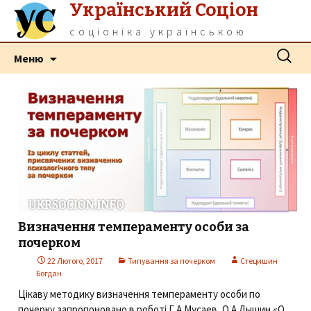
Український Соціон
соціоніка українською
Перейти
Пошук:
Меню
до
контенту
Визначення темпераменту особи за
почерком
22 Лютого, 2017
Типування за почерком
Стецишин
Богдан
Цікаву методику визначення темпераменту особи по
почерку запропоновано в роботі Г.А.Мусаев, О.А.Дышин «О