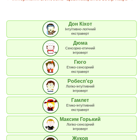
Навігація
по
Дон Кіхот
Інтуїтивно-логічний
запису
екстраверт
Дюма
Сенсорно-етичний
інтроверт
Гюго
Етико-сенсорний
екстраверт
Робесп'єр
Логіко-інтуїтивний
інтроверт
Гамлет
Етико-інтуїтивний
екстраверт
Максим Горький
Логіко-сенсорний
інтроверт
Жуков