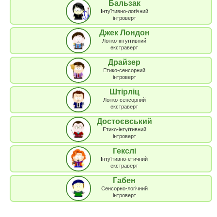
Бальзак
Інтуїтивно-логічний
інтроверт
Джек Лондон
Логіко-інтуїтивний
екстраверт
Драйзер
Етико-сенсорний
інтроверт
Штірліц
Логіко-сенсорний
екстраверт
Достоєвський
Етико-інтуїтивний
інтроверт
Гекслі
Інтуїтивно-етичний
екстраверт
Габен
Сенсорно-логічний
інтроверт