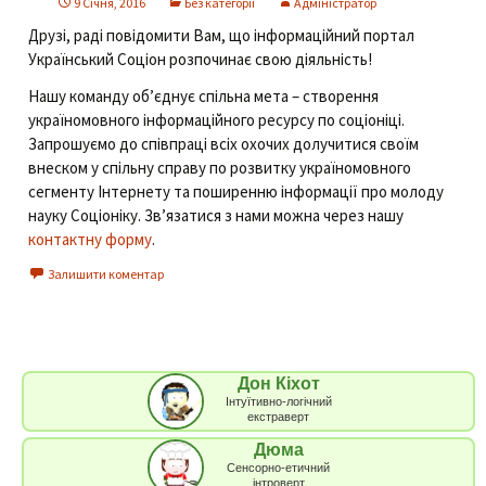
9 Січня, 2016
Без категорії
Адміністратор
Друзі, раді повідомити Вам, що інформаційний портал
Український Соціон розпочинає свою діяльність!
Нашу команду об’єднує спільна мета – створення
україномовного інформаційного ресурсу по соціоніці.
Запрошуємо до співпраці всіх охочих долучитися своїм
внеском у спільну справу по розвитку україномовного
сегменту Інтернету та поширенню інформації про молоду
науку Соціоніку. Зв’язатися з нами можна через нашу
контактну форму
.
Залишити коментар
Дон Кіхот
Інтуїтивно-логічний
екстраверт
Дюма
Сенсорно-етичний
інтроверт