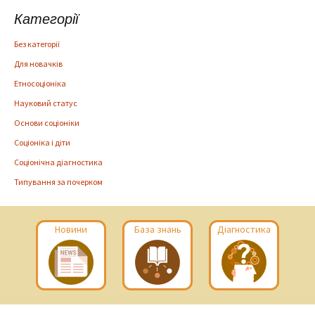
Категорії
Без категорії
Для новачків
Етносоціоніка
Науковий статус
Основи соціоніки
Соціоніка і діти
Соціонічна діагностика
Типування за почерком
Новини
База знань
Діагностика