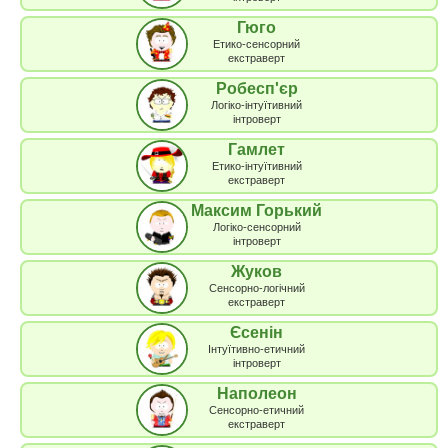
Гюго
Етико-сенсорний
екстраверт
Робесп'єр
Логіко-інтуїтивний
інтроверт
Гамлет
Етико-інтуїтивний
екстраверт
Максим Горький
Логіко-сенсорний
інтроверт
Жуков
Сенсорно-логічний
екстраверт
Єсенін
Інтуїтивно-етичний
інтроверт
Наполеон
Сенсорно-етичний
екстраверт