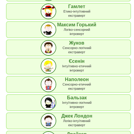
Гамлет
Етико-інтуїтивний
екстраверт
Максим Горький
Логіко-сенсорний
інтроверт
Жуков
Сенсорно-логічний
екстраверт
Єсенін
Інтуїтивно-етичний
інтроверт
Наполеон
Сенсорно-етичний
екстраверт
Бальзак
Інтуїтивно-логічний
інтроверт
Джек Лондон
Логіко-інтуїтивний
екстраверт