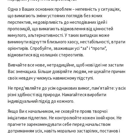
Одна з Ваших основних проблем – непевність у ситуаціях,
що вимагають зміни устояних поглядів без ясних
перспектив, недовірливість до несподіваних ідей і
пропозицій, що вимагають відмовлення від цінностей
минулого, альтернативності. У таких випадках може
виникнути відчуття близького хаосу, нестабільності, втрати
орієнтирів. Спробуйте, зваживши усі “за” і “проти”,
відмовитися від колишніх стереотипів.
Вивчайте все нове, нетрадиційне, щоб нові ідеї не застали
Вас зненацька. Більше довіряйте людям, не шукайте причин
своїх невдач у чиємусь навмисному підступі.
Не пред’являйте до усім однакових вимог, пам’ятайте: у всіх
різні здібності від природи. Намагайтеся виробити
індивідуальний підхід до кожного.
Якщо Ви є начальником, не сковуйте прояв творчої
ініціативи підлеглих. Не контролюйте кожен їхній крок. Не
прагнете зарекомендувати себе перед начальством
дотриманням усіх, навіть морально застарілих, постанов і