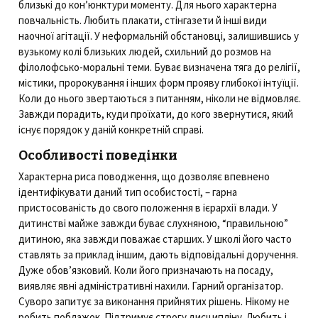
близькі до кон’юнктури моменту. Для нього характерна
повчальність. Любить плакати, стінгазети й інші види
наочної агітації. У неформальній обстановці, залишившись у
вузькому колі близьких людей, схильний до розмов на
філолофсько-моральні теми. Буває визначена тяга до релігії,
містики, пророкування і інших форм прояву глибокої інтуїції.
Коли до нього звертаються з питанням, ніколи не відмовляє.
Завжди порадить, куди проїхати, до кого звернутися, який
існує порядок у даній конкретній справі.
Особливості поведінки
Характерна риса поводження, що дозволяє впевнено
ідентифікувати даний тип особистості, – гарна
пристосованість до свого положення в ієрархії влади. У
дитинстві майже завжди буває слухняною, “правильною”
дитиною, яка завжди поважає старших. У школі його часто
ставлять за приклад іншим, дають відповідальні доручення.
Дуже обов’язковий. Коли його призначають на посаду,
виявляє явні адміністративні нахили. Гарний організатор.
Суворо запитує за виконання прийнятих рішень. Нікому не
робить поблажок. Підтримує строгу дисципліну. Любить і