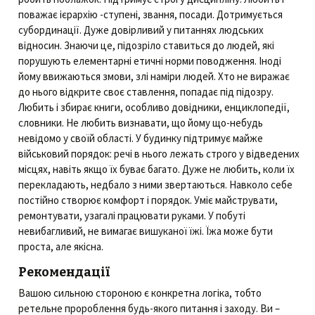
поважає ієрархію -ступені, звання, посади. Дотримується
субординації. Дуже довірливий у питаннях людських
відносин. Знаючи це, підозріло ставиться до людей, які
порушують елементарні етичні норми поводження. Іноді
йому ввижаються змови, злі наміри людей. Хто не виражає
до нього відкрите своє ставлення, попадає під підозру.
Любить і збирає книги, особливо довідники, енциклопедії,
словники. Не любить визнавати, що йому що-небудь
невідомо у своїй області. У будинку підтримує майже
військовий порядок: речі в нього лежать строго у відведених
місцях, навіть якщо їх буває багато. Дуже не любить, коли їх
перекладають, недбало з ними звертаються. Навколо себе
постійно створює комфорт і порядок. Уміє майструвати,
ремонтувати, узагалі працювати руками. У побуті
невибагливий, не вимагає вишуканої їжі. Їжа може бути
проста, але якісна.
Рекомендації
Вашою сильною стороною є конкретна логіка, тобто
ретельне пророблення будь-якого питання і заходу. Ви –