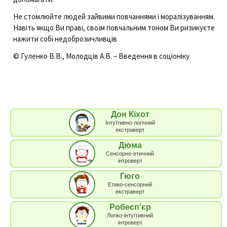
Не стомлюйте людей зайвими повчаннями і моралізуванням.
Навіть якщо Ви праві, своїм повчальним тоном Ви ризикуєте
нажити собі недоброзичливців
© Гуленко В.В., Молодців А.В. – Введення в соціоніку
Дон Кіхот
Інтуїтивно-логічний
екстраверт
Дюма
Сенсорно-етичний
інтроверт
Гюго
Етико-сенсорний
екстраверт
Робесп'єр
Логіко-інтуїтивний
інтроверт