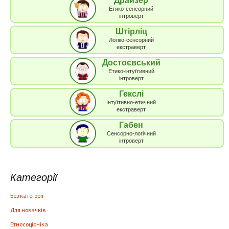
Драйзер
Етико-сенсорний
інтроверт
Штірліц
Логіко-сенсорний
екстраверт
Достоєвський
Етико-інтуїтивний
інтроверт
Гекслі
Інтуїтивно-етичний
екстраверт
Габен
Сенсорно-логічний
інтроверт
Категорії
Без категорії
Для новачків
Етносоціоніка