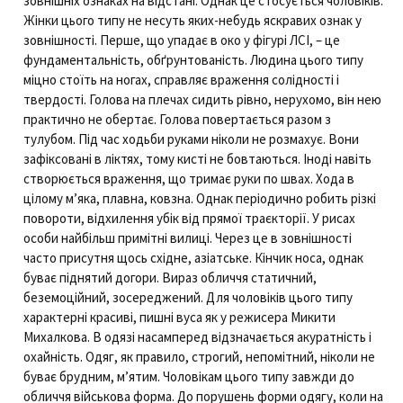
зовнішніх ознаках на відстані. Однак це стосується чоловіків.
Жінки цього типу не несуть яких-небудь яскравих ознак у
зовнішності. Перше, що упадає в око у фігурі ЛСІ, – це
фундаментальність, обґрунтованість. Людина цього типу
міцно стоїть на ногах, справляє враження солідності і
твердості. Голова на плечах сидить рівно, нерухомо, він нею
практично не обертає. Голова повертається разом з
тулубом. Під час ходьби руками ніколи не розмахує. Вони
зафіксовані в ліктях, тому кисті не бовтаються. Іноді навіть
створюється враження, що тримає руки по швах. Хода в
цілому м’яка, плавна, ковзна. Однак періодично робить різкі
повороти, відхилення убік від прямої траєкторії. У рисах
особи найбільш примітні вилиці. Через це в зовнішності
часто присутня щось східне, азіатське. Кінчик носа, однак
буває піднятий догори. Вираз обличчя статичний,
беземоційний, зосереджений. Для чоловіків цього типу
характерні красиві, пишні вуса як у режисера Микити
Михалкова. В одязі насамперед відзначається акуратність і
охайність. Одяг, як правило, строгий, непомітний, ніколи не
буває брудним, м’ятим. Чоловікам цього типу завжди до
обличчя військова форма. До порушень форми одягу, коли на