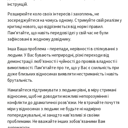
інструкцій.
Розширюйте коло своїх інтересів і захоплень, не
зосереджуйтеся на чомусь одному. Стримуйте свій реалізм у
критиці нового, що відрізняється від норм і правил.
Пам’ятайте, що навіть передові ідеї у свій час не були
зафіксовані в жодному довіднику.
Інша Ваша проблема – перепади, нерівності в спілкуванні з
людьми. У Вас бувають неприродні, різкі переходи від
демонстрації люб’язності і чуйності до проявів владності і
вимогливості. Пам’ятайте про те, що у Вас є схильність при
дуже близьких відносинах виявляти нестриманість і навіть
брутальність.
Намагайтеся підтримувати з людьми рівні, в міру стримані
відносини, щоб не доводити можливі непорозуміння і
конфлікти до драматичної розв’язки. Не втрачайте почуття
міри у відносинах з людьми: не будьте ні надмірно
попереджувальні, ні занадто нав’язливі зі своїми
проблемами. Не вважайте інших зобов’язаними Вам
допомагати.