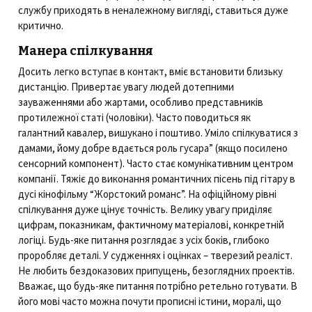
службу приходять в неналежному вигляді, ставиться дуже
критично.
Манера спілкування
Досить легко вступає в контакт, вміє встановити близьку
дистанцію. Привертає увагу людей дотепними
зауваженнями або жартами, особливо представників
протилежної статі (чоловіки). Часто поводиться як
галантний кавалер, вишукано і поштиво. Уміло спілкуватися з
дамами, йому добре вдається роль гусара” (якщо посилено
сенсорний компонент). Часто стає комунікативним центром
компанії. Тяжіє до виконання романтичних пісень під гітару в
дусі кінофільму “Жорстокий романс”. На офіційному рівні
спілкування дуже цінує точність. Велику увагу приділяє
цифрам, показникам, фактичному матеріалові, конкретній
логіці. Будь-яке питання розглядає з усіх боків, глибоко
проробляє деталі. У судженнях і оцінках – тверезий реаліст.
Не любить бездоказових припущень, безоглядних проектів.
Вважає, що будь-яке питання потрібно ретельно готувати. В
його мові часто можна почути прописні істини, моралі, що