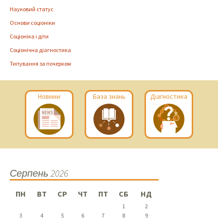
Науковий статус
Основи соціоніки
Соціоніка і діти
Соціонічна діагностика
Типування за почерком
Новини
База знань
Діагностика
Серпень 2026
ПН
ВТ
СР
ЧТ
ПТ
СБ
НД
1
2
3
4
5
6
7
8
9