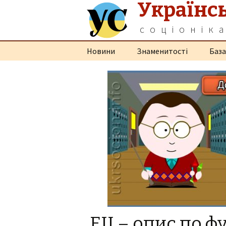
Українс
соціонік
Перейти
Новини
Знаменитості
База
до
контенту
ЕІІ – опис по ф