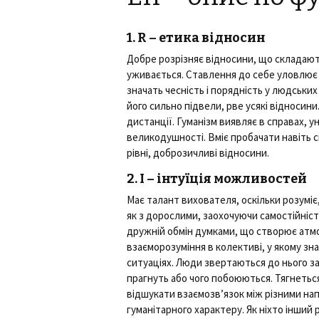
1. R – етика відносин
Добре розрізняє відносини, що складають
уживається. Ставлення до себе уловлює 
значать чесність і порядність у людськи
його сильно підвели, рве усякі відносини.
дистанції. Гуманізм виявляє в справах, у
великодушності. Вміє пробачати навіть с
рівні, доброзичливі відносини.
2. I – інтуїція можливостей
Має талант вихователя, оскільки розуміє
як з дорослими, заохочуючи самостійність
дружній обмін думками, що створює атмо
взаєморозуміння в колективі, у якому зн
ситуаціях. Люди звертаються до нього з
прагнуть або чого побоюються. Тягнетьс
відшукати взаємозв’язок між різними нап
гуманітарного характеру. Як ніхто інший 