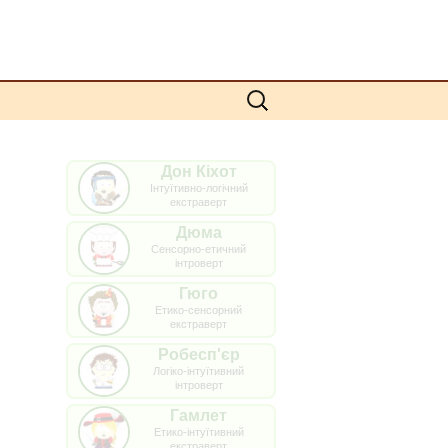
Пошук:
Дон Кіхот
Інтуїтивно-логічний
екстраверт
Дюма
Сенсорно-етичний
інтроверт
Гюго
Етико-сенсорний
екстраверт
Робесп'єр
Логіко-інтуїтивний
інтроверт
Гамлет
Етико-інтуїтивний
екстраверт