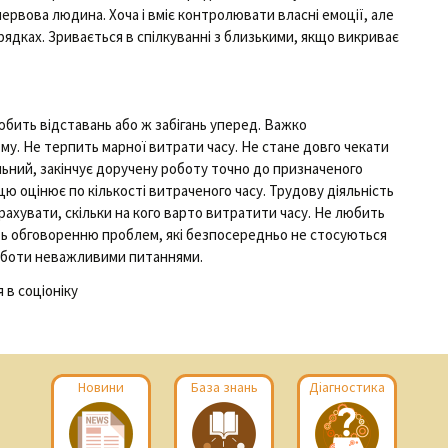
рвова людина. Хоча і вміє контролювати власні емоції, але
ядках. Зривається в спілкуванні з близькими, якщо викриває
юбить відставань або ж забігань уперед. Важко
му. Не терпить марної витрати часу. Не стане довго чекати
ьний, закінчує доручену роботу точно до призначеного
цю оцінює по кількості витраченого часу. Трудову діяльність
рахувати, скільки на кого варто витратити часу. Не любить
ть обговоренню проблем, які безпосередньо не стосуються
роботи неважливими питаннями.
 в соціоніку
Новини
База знань
Діагностика