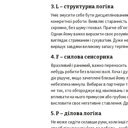
3. L – структурна логіка
Уміє змусити себе бути дисциплінованим і
конкретної роботи. Виявляє старанність
скромно, без шуму і похвал. Прагне об’єк
Однак йому важко виразити своє розумін
виглядає стриманим і сухуватим. Дуже н
вирішує завдяки великому запасу терпін
4. F – силова сенсорика
Вразливий і ранимий, важко переносить 
небудь робити без власної волі. Хоча і д
діє рішуче, якщо зачеплені близькі йому
небезпека минула. Вибирає в партнери тих
не тих, хто обгороджує від хвилювань і з
впливати на нього примусом або грубою 
висловити своє негативне ставлення. Др
5. Р – ділова логіка
Не може сидіти склавши руки, коли інші 