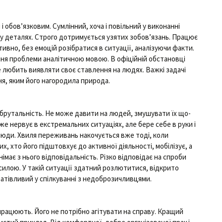
 обов’язковим. Сумлінний, хоча і повільний у виконанні
 у деталях. Строго дотримується узятих зобов’язань. Працює
тивно, без емоцій розібратися в ситуації, аналізуючи факти.
ня проблеми аналітичною мовою. В офіційній обстановці
е любить виявляти своє ставлення на людях. Важкі задачі
ня, яким його нагородила природа.
брутальність. Не може давити на людей, змушувати їх що-
уже нервує в екстремальних ситуаціях, але бере себе в руки і
 люди. Хвиля переживань накочується вже тоді, коли
, хто його підштовхує до активної діяльності, мобілізує, а
німає з нього відповідальність. Різко відповідає на спроби
силою. У такій ситуації здатний розлютитися, відкрито
атівливий у спілкуванні з недоброзичливцями.
працюють. Його не потрібно агітувати на справу. Кращий