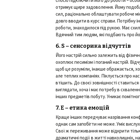
спосіб підключити його до роботи – особ
отримує щире задоволення. Йому подоба
сил, раціонально облаштувати робоче міс
довго вводити в курс справи. Потрібну і
роботи, знаходилося під рукою. Має схи
Вдячний тим людям, які подбають про йо
6. S – сенсорика відчуттів
Його настрій сильно залежить від фізично
охоплює песимізм і поганий настрій. Від
щоб це розуміли, інакше ображається, хо
але теплих компаніях. Піклується про на
втішить. До своєї зовнішності ставиться
виглядати, хоча і має потребу в схваленн
інших предметів побуту. Уникає помітног
7. Е – етика емоцій
Краще інших передчуває назрівання конфл
однак сам запобігти не може. Уміє вислу
Свої ж переживання може відкрити тіль
драматичні події в житті навколишніх, н