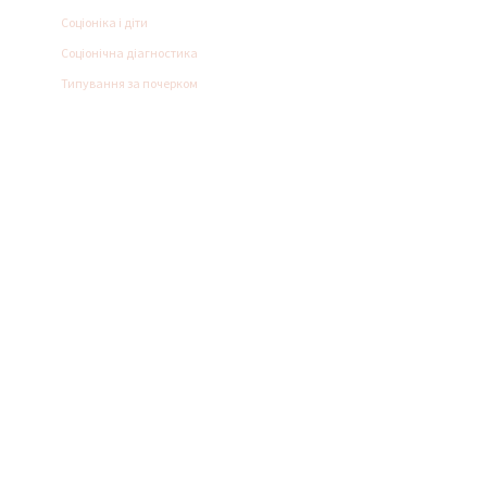
Соціоніка і діти
Соціонічна діагностика
Типування за почерком