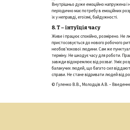
Внутрішньо дуже емоційно напружена і не
періодично має потребу в емоційних розр
їх у неправді, егоїзмі, байдужності.
8. Т – інтуїція часу
Живе і працює спокійно, розмірено. Не л
пристосовується до нового робочого рит
необов’язкової людини. Сам же пунктуал
терміну. Не шкодує часу для роботи. Пра
завжди відокремлює від розваг. Уміє роз
балакучих людей, що багато сил віддаю
справи. Не стане відривати людей від 
© Гуленко В.В., Молодців А.В. – Введення