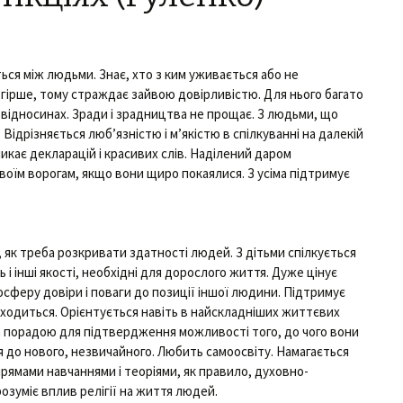
ся між людьми. Знає, хто з ким уживається або не
гірше, тому страждає зайвою довірливістю. Для нього багато
х відносинах. Зради і зрадництва не прощає. З людьми, що
 Відрізняється люб’язністю і м’якістю в спілкуванні на далекій
никає декларацій і красивих слів. Наділений даром
воїм ворогам, якщо вони щиро покаялися. З усіма підтримує
, як треба розкривати здатності людей. З дітьми спілкується
 і інші якості, необхідні для дорослого життя. Дуже цінує
сферу довіри і поваги до позиції іншої людини. Підтримує
аходиться. Орієнтується навіть в найскладніших життєвих
а порадою для підтвердження можливості того, до чого вони
я до нового, незвичайного. Любить самоосвіту. Намагається
рямами навчаннями і теоріями, як правило, духовно-
розуміє вплив релігії на життя людей.