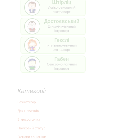
Штірліц
Логіко-сенсорний
екстраверт
Достоєвський
Етико-інтуїтивний
інтроверт
Гекслі
Інтуїтивно-етичний
екстраверт
Габен
Сенсорно-логічний
інтроверт
Категорії
Без категорії
Для новачків
Етносоціоніка
Науковий статус
Основи соціоніки