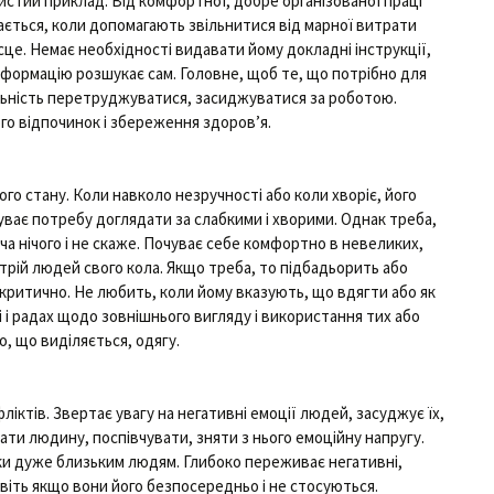
истий приклад. Від комфортної, добре організованої праці
ється, коли допомагають звільнитися від марної витрати
це. Немає необхідності видавати йому докладні інструкції,
нформацію розшукає сам. Головне, щоб те, що потрібно для
льність перетруджуватися, засиджуватися за роботою.
го відпочинок і збереження здоров’я.
го стану. Коли навколо незручності або коли хворіє, його
чуває потребу доглядати за слабкими і хворими. Однак треба,
ча нічого і не скаже. Почуває себе комфортно в невеликих,
стрій людей свого кола. Якщо треба, то підбадьорить або
 критично. Не любить, коли йому вказують, що вдягти або як
і і радах щодо зовнішнього вигляду і використання тих або
о, що виділяється, одягу.
іктів. Звертає увагу на негативні емоції людей, засуджує їх,
хати людину, поспівчувати, зняти з нього емоційну напругу.
ки дуже близьким людям. Глибоко переживає негативні,
авіть якщо вони його безпосередньо і не стосуються.