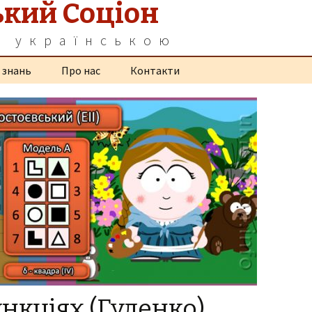
ький Соціон
а українською
 знань
Про нас
Контакти
ункціях (Гуленко)