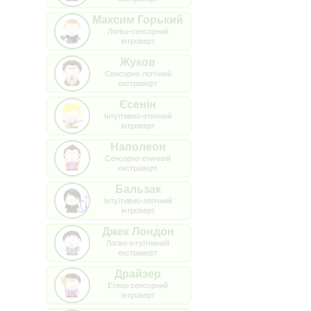
Максим Горький
Логіко-сенсорний
інтроверт
Жуков
Сенсорно-логічний
екстраверт
Єсенін
Інтуїтивно-етичний
інтроверт
Наполеон
Сенсорно-етичний
екстраверт
Бальзак
Інтуїтивно-логічний
інтроверт
Джек Лондон
Логіко-інтуїтивний
екстраверт
Драйзер
Етико-сенсорний
інтроверт