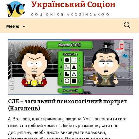
Український Соціон
соціоніка українською
Перейти
Пошук:
Меню
до
контенту
СЛЕ – загальний психологічний портрет
(Каганець)
А. Вольова, цілеспрямована людина. Уміє зосередити свої
сили в потрібний момент. Любить розмірковувати про
дисципліну, необхідність виховувати вольовий,