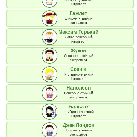
інтроверт
Гамлет
Етико-інтуїтивний
екстраверт
Максим Горький
Логіко-сенсорний
інтроверт
Жуков
Сенсорно-логічний
екстраверт
Єсенін
Інтуїтивно-етичний
інтроверт
Наполеон
Сенсорно-етичний
екстраверт
Бальзак
Інтуїтивно-логічний
інтроверт
Джек Лондон
Логіко-інтуїтивний
екстраверт