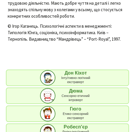
трудовою діяльністю. Мають добре чуття на деталі і легко
знаходять спільну мову з колегами у всьому, що стосується
конкретних особливостей роботи.
© Ігор Каганець. Психологічні аспекти в менеджменті:
Типологія Юнга, соціоніка, психоінформатика. Київ –
Тернопіль. Видавництво “Мандрівець” – “Port-Royal”, 1997.
Дон Кіхот
Інтуїтивно-логічний
екстраверт
Дюма
Сенсорно-етичний
інтроверт
Гюго
Етико-сенсорний
екстраверт
Робесп'єр
Логіко-інтуїтивний