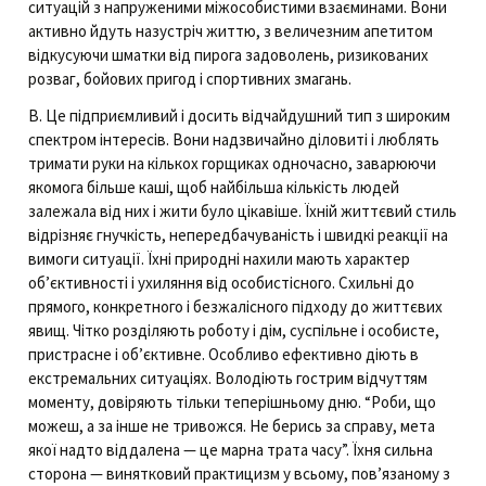
ситуацій з напруженими міжособистими взаєминами. Вони
активно йдуть назустріч життю, з величезним апетитом
відкусуючи шматки від пирога задоволень, ризикованих
розваг, бойових пригод і спортивних змагань.
В. Це підприємливий і досить відчайдушний тип з широким
спектром інтересів. Вони надзвичайно діловиті і люблять
тримати руки на кількох горщиках одночасно, заварюючи
якомога більше каші, щоб найбільша кількість людей
залежала від них і жити було цікавіше. Їхній життєвий стиль
відрізняє гнучкість, непередбачуваність і швидкі реакції на
вимоги ситуації. Їхні природні нахили мають характер
об’єктивності і ухиляння від особистісного. Схильні до
прямого, конкретного і безжалісного підходу до життєвих
явищ. Чітко розділяють роботу і дім, суспільне і особисте,
пристрасне і об’єктивне. Особливо ефективно діють в
екстремальних ситуаціях. Володіють гострим відчуттям
моменту, довіряють тільки теперішньому дню. “Роби, що
можеш, а за інше не тривожся. Не берись за справу, мета
якої надто віддалена — це марна трата часу”. Їхня сильна
сторона — винятковий практицизм у всьому, пов’язаному з