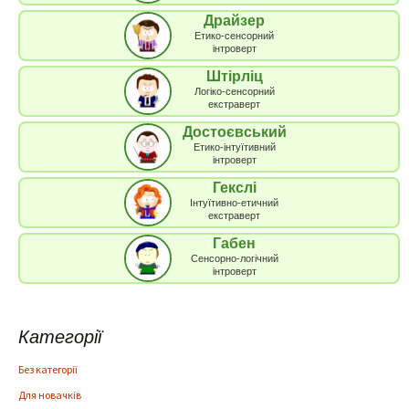
Драйзер
Етико-сенсорний
інтроверт
Штірліц
Логіко-сенсорний
екстраверт
Достоєвський
Етико-інтуїтивний
інтроверт
Гекслі
Інтуїтивно-етичний
екстраверт
Габен
Сенсорно-логічний
інтроверт
Категорії
Без категорії
Для новачків