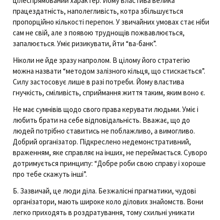
цілеспрямований характер. Йому властива велика
працездатність, наполегливість, котра збільшується
пропорційно кількості перепон. У звичайних умовах стає ніби
сам не свій, але з появою труднощів пожвавлюється,
запалюється. Уміє ризикувати, йти “ва-банк”.
Ніколи не йде зразу напролом. В цілому його стратегію
можна назвати “методом залізного кільця, що стискається”.
Силу застосовує лише в разі потреби. Йому властива
гнучкість, сміливість, сприймання життя таким, яким воно є.
Не має сумнівів щодо свого права керувати людьми. Уміє і
любить брати на себе відповідальність. Вважає, що до
людей потрібно ставитись не поблажливо, а вимогливо.
Добрий організатор. Підкреслено недемонстративний,
враженням, яке справляє на інших, не переймається. Суворо
дотримується принципу: “Добре роби свою справу і хороше
про тебе скажуть інші”.
Б. Зазвичай, це люди діла. Безжалісні прагматики, чудові
організатори, мають широке коло ділових знайомств. Вони
легко приходять в роздратування, тому схильні уникати