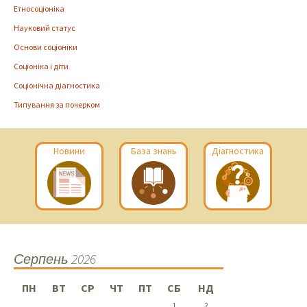
Етносоціоніка
Науковий статус
Основи соціоніки
Соціоніка і діти
Соціонічна діагностика
Типування за почерком
Новини
База знань
Діагностика
Серпень 2026
ПН
ВТ
СР
ЧТ
ПТ
СБ
НД
1
2