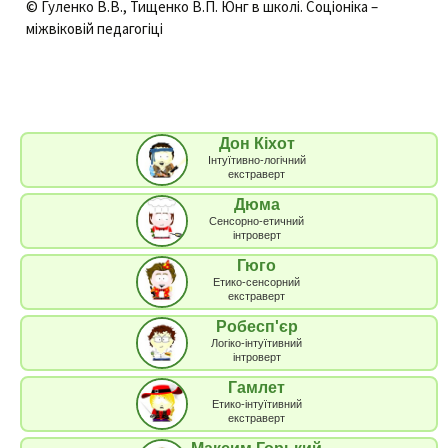
© Гуленко В.В., Тищенко В.П. Юнг в школі. Соціоніка –
міжвіковій педагогіці
Дон Кіхот
Інтуїтивно-логічний
екстраверт
Дюма
Сенсорно-етичний
інтроверт
Гюго
Етико-сенсорний
екстраверт
Робесп'єр
Логіко-інтуїтивний
інтроверт
Гамлет
Етико-інтуїтивний
екстраверт