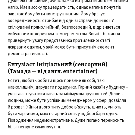
Дуже експресивний, буває важко витримати його емоційний
напір. Має високу працездатність, однак наплив почуттів
заважає йому бути конструктивним. Йому бракує
зосередженості: стрибає від однієї справи до іншої. У
спілкуванні прямолінійний, безпосередній, відрізняється
вибуховим холеричним темпераментом. Зовні – бажання
привернути увагу представника протилежної статі
яскравим одягом, у якій може бути присутнім елемент
демонстративності.
Ентузіаст ініціальний (сенсорний)
(Тамада — від англ. entertainer)
Естет, любить робити щось приємне як собі, так і
навколишнім, дарувати подарунки. Гарний хазяїн у будинку –
уміє влаштуватися навіть за мінімумом зручностей. Ділова
людина, може бути успішним менеджером у сфері дозвілля
й розваг. Жінки цього типу добре в’яжуть, шиють, уміють
бути чарівними, мають гарний смак у підборі барв одягу.
Поводження недемонстративне. Дуже погано переносить
біль і негарне самопочуття.