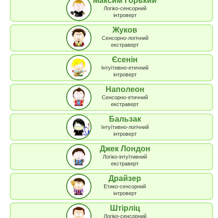
Максим Горький
Логіко-сенсорний
інтроверт
Жуков
Сенсорно-логічний
екстраверт
Єсенін
Інтуїтивно-етичний
інтроверт
Наполеон
Сенсорно-етичний
екстраверт
Бальзак
Інтуїтивно-логічний
інтроверт
Джек Лондон
Логіко-інтуїтивний
екстраверт
Драйзер
Етико-сенсорний
інтроверт
Штірліц
Логіко-сенсорний