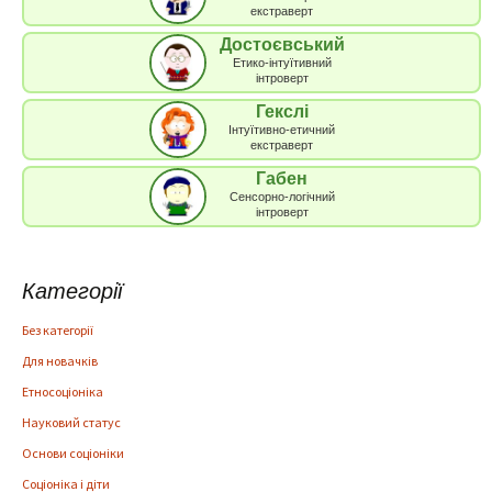
екстраверт
Достоєвський
Етико-інтуїтивний
інтроверт
Гекслі
Інтуїтивно-етичний
екстраверт
Габен
Сенсорно-логічний
інтроверт
Категорії
Без категорії
Для новачків
Етносоціоніка
Науковий статус
Основи соціоніки
Соціоніка і діти