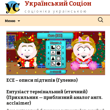
Український Соціон
соціоніка українською
Перейти
Пошук:
Меню
до
контенту
ЕСЕ – описи підтипів (Гуленко)
Ентузіаст термінальний (етичний)
(Прихильник — приблизний аналог англ.
acclaimer)