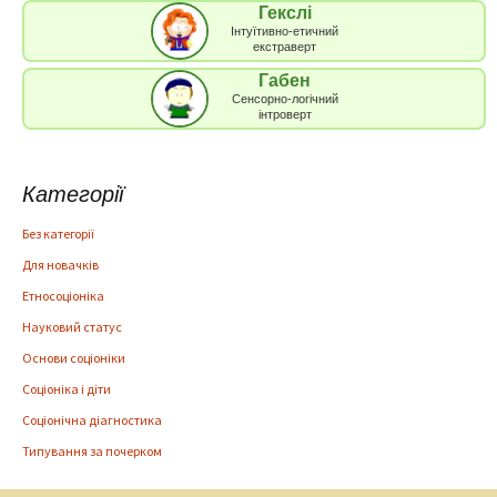
Гекслі
Інтуїтивно-етичний
екстраверт
Габен
Сенсорно-логічний
інтроверт
Категорії
Без категорії
Для новачків
Етносоціоніка
Науковий статус
Основи соціоніки
Соціоніка і діти
Соціонічна діагностика
Типування за почерком