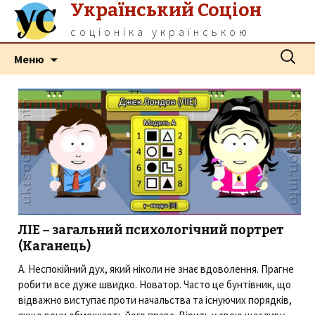
Український Соціон
соціоніка українською
Перейти
Пошук:
Меню
до
контенту
ЛІЕ – загальний психологічний портрет
(Каганець)
А. Неспокійний дух, який ніколи не знає вдоволення. Прагне
робити все дуже швидко. Новатор. Часто це бунтівник, що
відважно виступає проти начальства та існуючих порядків,