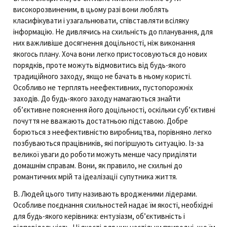
високорозвиненим, в цьому разі вони люблять
класифікувати і узагальнювати, співставляти всіляку
інформацію. Не дивлячись на схильність до планування, для
них важливіше досягнення доцільності, ніж виконання
якогось плану. Хоча вони легко пристосовуються до нових
порядків, проте можуть відмовитись від будь-якого
традиційного заходу, якщо не бачать в ньому користі.
Особливо не терплять неефективних, пустопорожніх
заходів. До будь-якого заходу намагаються знайти
об’єктивне пояснення його доцільності, оскільки суб’єктивні
почуття не вважають достатньою підставою. Добре
борються з неефективністю виробництва, порівняно легко
позбуваються працівників, які погіршують ситуацію. Із-за
великої уваги до роботи можуть менше часу приділяти
домашнім справам. Вони, як правило, не схильні до
романтичних мрій та ідеалізації супутника життя.
В. Людей цього типу називають вродженими лідерами.
Особливе поєднання схильностей надає їм якості, необхідні
для будь-якого керівника: ентузіазм, об’єктивність і