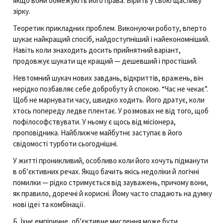
якщо вони обмежують його права. Вірить у свою щасливу
зірку.
Теоретик прикладних проблем. Виконуючи роботу, вперто
шукає найкращий спосіб, найдоступніший і найекономніший.
Навіть коли знаходить досить прийнятний варіант,
продовжує шукати ще кращий — дешевший і простіший.
Невтомний шукач нових завдань, відкриттів, вражень, він
нерідко позбавляє себе добробуту й спокою. “Час не чекає”.
Щоб не марнувати часу, швидко ходить. Його дратує, коли
хтось попереду ледве плентає. У розмовах не від того, щоб
пофілософствувати. У ньому є щось від місіонера,
проповідника. Найближче майбутнє заступає в його
свідомості турботи сьогоднішні.
У житті проникливий, особливо коли його хочуть підманути
в об’єктивних речах. Якщо бачить якісь недоліки й логічні
помилки — рідко стримується від зауважень, причому вони,
як правило, доречні й корисні. Йому часто спадають на думку
нові ідеї та комбінації.
Б. Їхнє емпіричне, об’єктивне мислення може бути