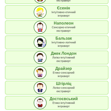
екстраверт
Єсенін
Інтуїтивно-етичний
інтроверт
Наполеон
Сенсорно-етичний
екстраверт
Бальзак
Інтуїтивно-логічний
інтроверт
Джек Лондон
Логіко-інтуїтивний
екстраверт
Драйзер
Етико-сенсорний
інтроверт
Штірліц
Логіко-сенсорний
екстраверт
Достоєвський
Етико-інтуїтивний
інтроверт