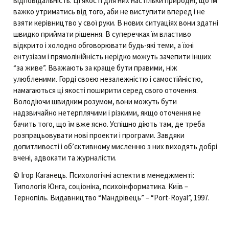
відповідальність. Ці якості для них настільки природні, що їм
важко утриматись від того, аби не виступити вперед і не
взяти керівництво у свої руки. В нових ситуаціях вони здатні
швидко приймати рішення. В суперечках їм властиво
відкрито і холодно обговорювати будь-які теми, а їхні
ентузіазм і прямолінійність нерідко можуть зачепити інших
“за живе”. Вважають за краще бути правими, ніж
улюбленими. Горді своєю незалежністю і самостійністю,
намагаються ці якості поширити серед свого оточення.
Володіючи швидким розумом, вони можуть бути
надзвичайно нетерплячими і різкими, якщо оточення не
бачить того, що їм вже ясно. Успішно діють там, де треба
розпрацьовувати нові проекти і програми. Завдяки
допитливості і об’єктивному мисленню з них виходять добрі
вчені, адвокати та журналісти.
© Ігор Каганець. Психологічні аспекти в менеджменті:
Типологія Юнга, соціоніка, психоінформатика. Київ –
Тернопіль. Видавництво “Мандрівець” – “Port-Royal”, 1997.