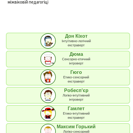
міжвіковій педагогіці
Дон Кіхот
Інтуїтивно-логічний
екстраверт
Дюма
Сенсорно-етичний
інтроверт
Гюго
Етико-сенсорний
екстраверт
Робесп'єр
Логіко-інтуїтивний
інтроверт
Гамлет
Етико-інтуїтивний
екстраверт
Максим Горький
Логіко-сенсорний