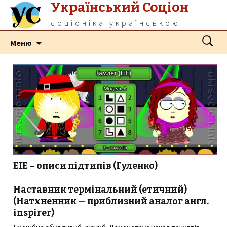
Український Соціон
соціоніка українською
Перейти
Пошук:
Меню
до
контенту
ЕІЕ – описи підтипів (Гуленко)
Наставник термінальний (етичний)
(Натхненник — приблизний аналог англ.
inspirer)