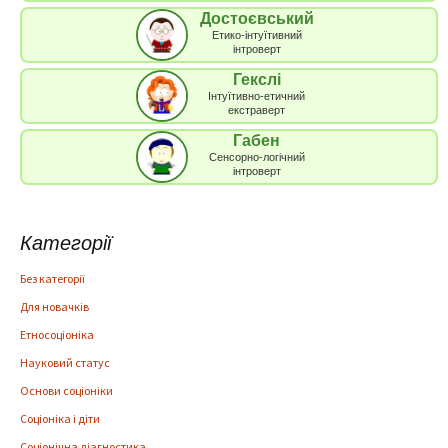
Достоєвський
Етико-інтуїтивний
інтроверт
Гекслі
Інтуїтивно-етичний
екстраверт
Габен
Сенсорно-логічний
інтроверт
Категорії
Без категорії
Для новачків
Етносоціоніка
Науковий статус
Основи соціоніки
Соціоніка і діти
Соціонічна діагностика