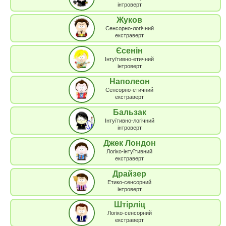
інтроверт
Жуков
Сенсорно-логічний
екстраверт
Єсенін
Інтуїтивно-етичний
інтроверт
Наполеон
Сенсорно-етичний
екстраверт
Бальзак
Інтуїтивно-логічний
інтроверт
Джек Лондон
Логіко-інтуїтивний
екстраверт
Драйзер
Етико-сенсорний
інтроверт
Штірліц
Логіко-сенсорний
екстраверт