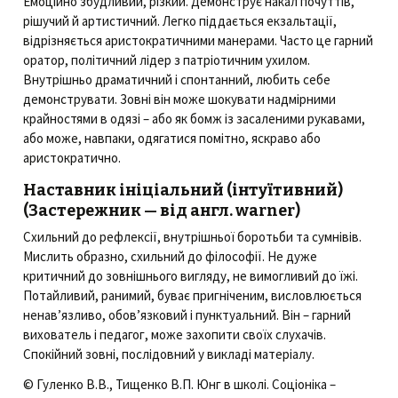
Емоційно збудливий, різкий. Демонструє накал почуттів,
рішучий й артистичний. Легко піддається екзальтації,
відрізняється аристократичними манерами. Часто це гарний
оратор, політичний лідер з патріотичним ухилом.
Внутрішньо драматичний і спонтанний, любить себе
демонструвати. Зовні він може шокувати надмірними
крайностями в одязі – або як бомж із засаленими рукавами,
або може, навпаки, одягатися помітно, яскраво або
аристократично.
Наставник ініціальний (інтуїтивний)
(Застережник — від англ. warner)
Схильний до рефлексії, внутрішньої боротьби та сумнівів.
Мислить образно, схильний до філософії. Не дуже
критичний до зовнішнього вигляду, не вимогливий до їжі.
Потайливий, ранимий, буває пригніченим, висловлюється
ненав’язливо, обов’язковий і пунктуальний. Він – гарний
вихователь і педагог, може захопити своїх слухачів.
Спокійний зовні, послідовний у викладі матеріалу.
© Гуленко В.В., Тищенко В.П. Юнг в школі. Соціоніка –