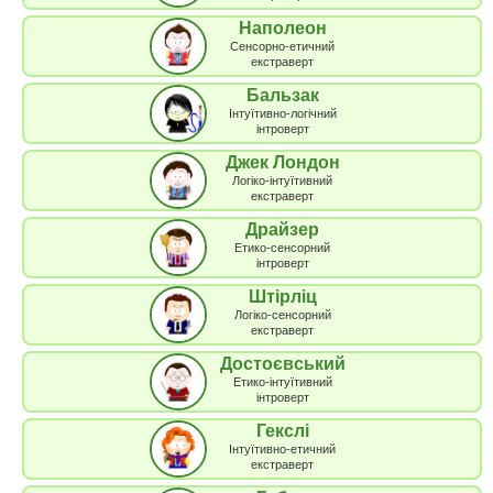
Наполеон
Сенсорно-етичний
екстраверт
Бальзак
Інтуїтивно-логічний
інтроверт
Джек Лондон
Логіко-інтуїтивний
екстраверт
Драйзер
Етико-сенсорний
інтроверт
Штірліц
Логіко-сенсорний
екстраверт
Достоєвський
Етико-інтуїтивний
інтроверт
Гекслі
Інтуїтивно-етичний
екстраверт