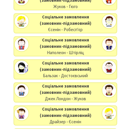
(замовник-підзамовний)
Жуков
-
Гюго
Соціальне замовлення
(замовник-підзамовний)
Єсенін
-
Робесп'єр
Соціальне замовлення
(замовник-підзамовний)
Наполеон
-
Штірліц
Соціальне замовлення
(замовник-підзамовний)
Бальзак
-
Достоєвський
Соціальне замовлення
(замовник-підзамовний)
Джек Лондон
-
Жуков
Соціальне замовлення
(замовник-підзамовний)
Драйзер
-
Єсенін