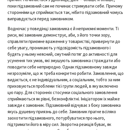
поки підзамовний сам не починає стримувати себе. Причому
сторонніми це сприймається так, нібито підзамовний чомусь
виправдується перед замовником.
Водночас у поведінці замовника є й неприємні моменти. Ті
риси, які замовник демонструє, аби, з його точки зору,
справляти приємне враження у товаристві, привернути до
себе увагу, проникають у підсвідомість підзамовного і
будять у ньому неясний, смутний потяг до активності для
усунення тих умов, які змушують замовника страждати або
поводити себе неприродно. Однак підзамовному завжди
незрозуміле, що ж треба конкретно робити. Замовлення, що
видається, є не індивідуальним, а соціальним, тобто за ним
приховуються проблеми тієї групи людей, в яку включено
цю пару. Для сторонніх стосунки соціального замовлення
сприймаються як рівні, безконфліктні. Ініціатором їх майже
завжди є замовник. Підзамовний відчуває з боку замовника
якусь душевну приязнь до себе. Замовник прагне всіляко
заохотити підзамовного, потурбуватися про нього,
підтримати його в міру сил. Зворотна реакція буває, як