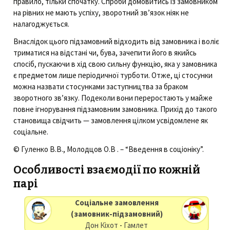
правило, тільки спочатку. Спроби домовитись із замовником
на рівних не мають успіху, зворотний зв’язок ніяк не
налагоджується.
Внаслідок цього підзамовний відходить від замовника і воліє
триматися на відстані чи, бува, зачепити його в якийсь
спосіб, пускаючи в хід свою сильну функцію, яка у замовника
є предметом лише періодичної турботи. Отже, ці стосунки
можна назвати стосунками заступництва за браком
зворотного зв’язку. Подеколи вони переростають у майже
повне ігнорування підзамовним замовника. Прихід до такого
становища свідчить — замовлення цілком усвідомлене як
соціальне.
© Гуленко В.В., Молодцов О.В . – “Введення в соціоніку”.
Особливості взаємодії по кожній
парі
Соціальне замовлення
(замовник-підзамовний)
Дон Кіхот
-
Гамлет