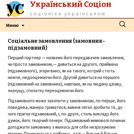
Український Соціон
соціоніка українською
Перейти
Пошук:
Меню
до
контенту
Соціальне замовлення (замовник-
підзамовний)
Перший партнер — назвемо його передавачем замовлення,
чи просто замовником,— дивиться на другого, приймача
(підзамовного), згори вниз, як на такого, котрий стоїть
нижче, недооцінюючи його. Другий дивиться на першого
(підзамовний на замовника), навпаки, як на людину цікаву,
значущу, спочатку переоцінюючи його.
Підзамовного може захопити у замовникові, по-перше, його
поведінка, манера триматися, вміння легко зробити те, до
чого прагне підзамовний, і, по-друге, стиль викладу його
думок, його творчий почерк. Підзамовний мимоволі починає
догоджати замовнику з якихось для себе незрозумілих
причин. Починається з дрібниць, далі — більше й більше,