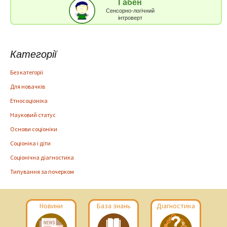
Габен
Сенсорно-логічний
інтроверт
Категорії
Без категорії
Для новачків
Етносоціоніка
Науковий статус
Основи соціоніки
Соціоніка і діти
Соціонічна діагностика
Типування за почерком
Новини
База знань
Діагностика