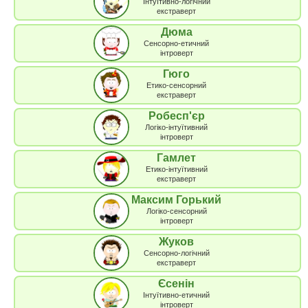
Інтуїтивно-логічний
екстраверт
Дюма
Сенсорно-етичний
інтроверт
Гюго
Етико-сенсорний
екстраверт
Робесп'єр
Логіко-інтуїтивний
інтроверт
Гамлет
Етико-інтуїтивний
екстраверт
Максим Горький
Логіко-сенсорний
інтроверт
Жуков
Сенсорно-логічний
екстраверт
Єсенін
Інтуїтивно-етичний
інтроверт