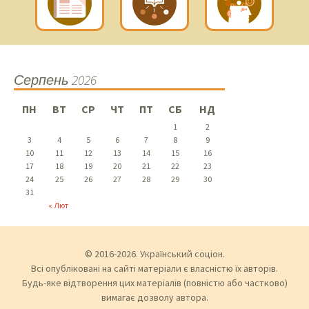
Серпень 2026
ПН
ВТ
СР
ЧТ
ПТ
СБ
НД
1
2
3
4
5
6
7
8
9
10
11
12
13
14
15
16
17
18
19
20
21
22
23
24
25
26
27
28
29
30
31
« Лют
© 2016-2026. Український соціон.
Всі опубліковані на сайті матеріали є власністю їх авторів.
Будь-яке відтворення цих матеріалів (повністю або частково)
вимагає дозволу автора.