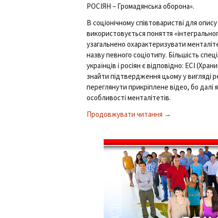
РОСІЯН – Громадянська оборона».
В соціонічному співтоваристві для опис
використовується поняття «інтегральног
узагальнено охарактеризувати менталіте
назву певного соціотипу. Більшість спец
українців і росіян є відповідно: ЕСІ (Хран
знайти підтвердження цьому у вигляді 
переглянути прикріплене відео, бо далі 
особливості менталітетів.
Продовжувати читання
Відмінність мента
→