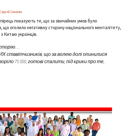
Сергій Смоляк
апірець показують те, що за звичайних умов було
, що оголило негативну сторону національного менталітету,
з Китаю українців.
 історію…
піввітчизників, що за волею долі опинилися
хворіло 75 000, готові спалити, під крики про те,
ування коронавірусом