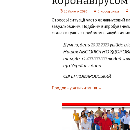
коронавірусом
20 Лютого, 2020
Етносоціоніка
Стресові ситуації часто як лакмусовий п
завуальованим. Подібним випробуванням
стала ситуація з прийомом евакуйовиних 
Думаю, день 20.02.2020 увійде в
Наших АБСОЛЮТНО ЗДОРОВИХ с
там, де з 1 400 000 000 людей за
що Україна єдина…
ЄВГЕН КОМАРОВСЬКИЙ
Продовжувати читання
Україна: випроб
→