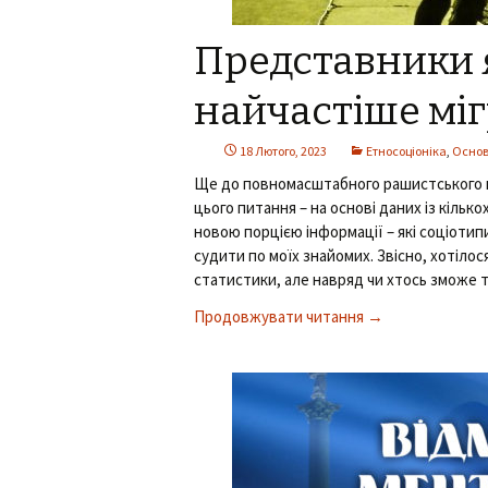
Представники 
найчастіше мі
18 Лютого, 2023
Етносоціоніка
,
Основ
Ще до повномасштабного рашистського 
цього питання – на основі даних із кільк
новою порцією інформації – які соціотипи
судити по моїх знайомих. Звісно, хотілос
статистики, але навряд чи хтось зможе 
Продовжувати читання
Представники як
→