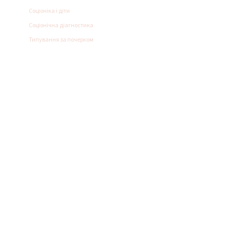
Соціоніка і діти
Соціонічна діагностика
Типування за почерком