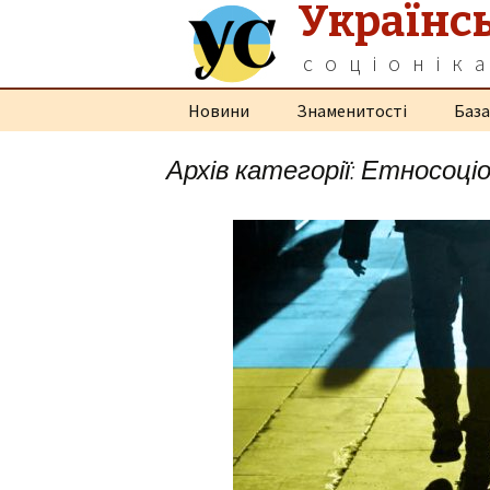
Українс
соціонік
Перейти
Новини
Знаменитості
База
до
контенту
Архів категорії: Етносоціо