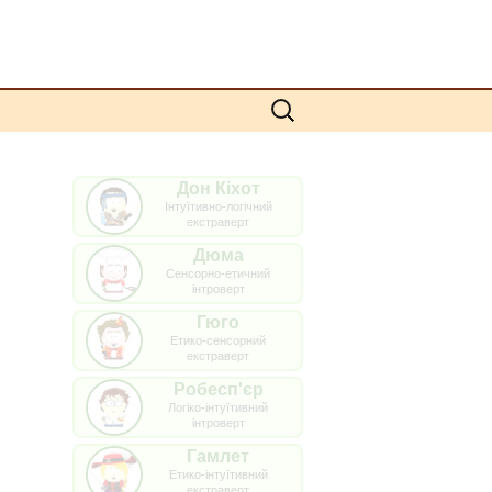
Пошук:
Дон Кіхот
Інтуїтивно-логічний
екстраверт
Дюма
Сенсорно-етичний
інтроверт
Гюго
Етико-сенсорний
екстраверт
Робесп'єр
Логіко-інтуїтивний
інтроверт
Гамлет
Етико-інтуїтивний
екстраверт