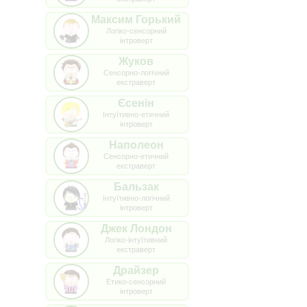
Максим Горький
Логіко-сенсорний
інтроверт
Жуков
Сенсорно-логічний
екстраверт
Єсенін
Інтуїтивно-етичний
інтроверт
Наполеон
Сенсорно-етичний
екстраверт
Бальзак
Інтуїтивно-логічний
інтроверт
Джек Лондон
Логіко-інтуїтивний
екстраверт
Драйзер
Етико-сенсорний
інтроверт