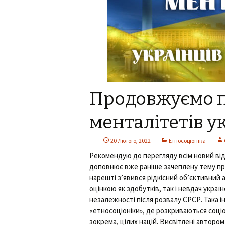
Продовжуємо п
менталітетів ук
20 Лютого, 2022
Етносоціоніка
Рекомендую до перегляду всім новий від
доповнює вже раніше зачеплену тему про 
нарешті з’явився рідкісний об’єктивний ан
оцінкою як здобутків, так і невдач украї
незалежності після розвалу СРСР. Така 
«етносоціоніки», де розкриваються соціон
зокрема, цілих націй. Висвітлені автором