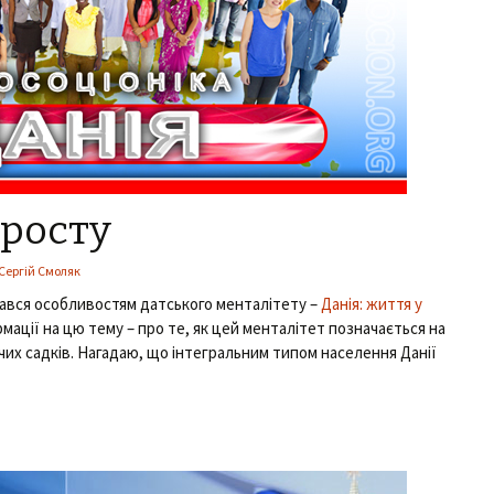
 росту
Сергій Смоляк
ався особливостям датського менталітету –
Данія: життя у
мації на цю тему – про те, як цей менталітет позначається на
чих садків. Нагадаю, що інтегральним типом населення Данії
росту