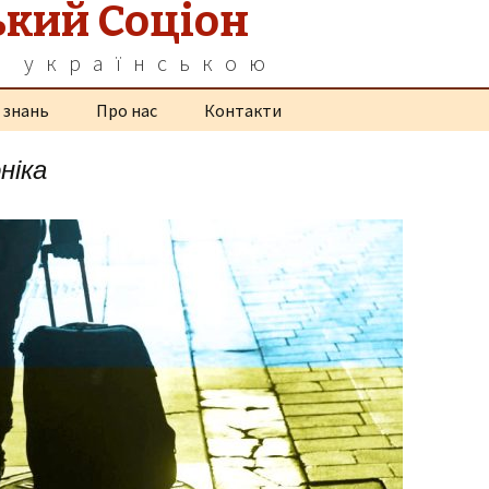
ький Соціон
а українською
 знань
Про нас
Контакти
ніка