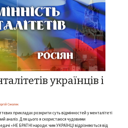
талітетів українців і
ергій Смоляк
ттєвих прикладах розкрити суть відмінностей у менталітеті
ічний аналіз. Для цього я скористаюся чудовими
редачі «НЕ БРАТНІ народи: чим УКРАЇНЦІ відрізняються від