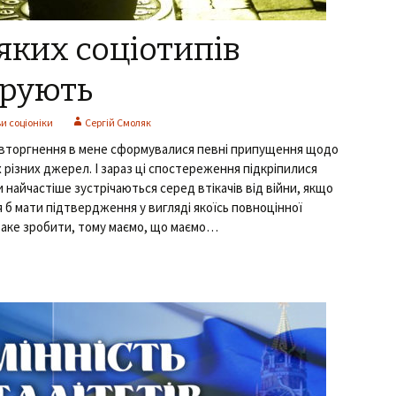
яких соціотипів
грують
и соціоніки
Сергій Смоляк
вторгнення в мене сформувалися певні припущення щодо
ох різних джерел. І зараз ці спостереження підкріпилися
 найчастіше зустрічаються серед втікачів від війни, якщо
я б мати підтвердження у вигляді якоїсь повноцінної
таке зробити, тому маємо, що маємо…
их соціотипів найчастіше мігрують