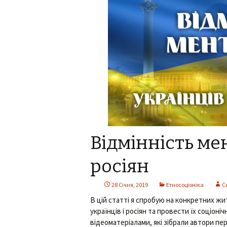
Відмінність мен
росіян
28 Січня, 2019
Етносоціоніка
С
В цій статті я спробую на конкретних жи
українців і росіян та провести їх соціон
відеоматеріалами, які зібрали автори пе