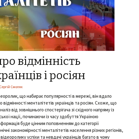
ро відмінність
раїнців і росіян
Сергій Смоляк
еоролик, що набирає популярності в мережі, він вдало
відмінності менталітетів українців та росіян. Схоже, що
аліз від зовнішнього спостерігача зі східного напряму із
нської нації, починаючи із часу здобуття Україною
інформація буде цінним поповненням до категорії
ічні закономірності менталітетів населення різних регіонів,
 відеоролику успіхи та невдачі українців багато в чому