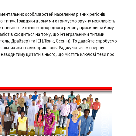
у ментальних особливостей населення різних регіонів
о типу». І завдяки цьому ми отримуємо зручну можливість
т певного етнічно-однорідного регіону присвоївши йому
іалістів сходиться на тому, що інтегральними типами
итель, Драйзер) та ІЕІ (Лірик, Єсенін). То давайте спробуємо
реальних життєвих прикладів. Раджу читачам спершу
я наводитиму цитати з нього, що містять ключові тези про
літетів українців і росіян