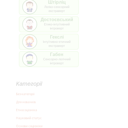
Штірліц
Логіко-сенсорний
екстраверт
Достоєвський
Етико-інтуїтивний
інтроверт
Гекслі
Інтуїтивно-етичний
екстраверт
Габен
Сенсорно-логічний
інтроверт
Категорії
Без категорії
Для новачків
Етносоціоніка
Науковий статус
Основи соціоніки