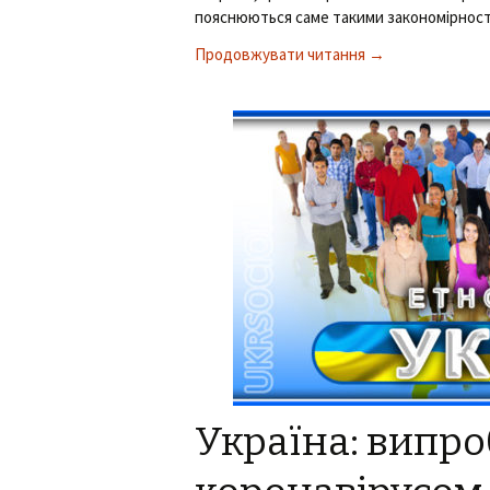
пояснюються саме такими закономірностям
Продовжувати читання
Продовжуємо про 
→
Україна: випр