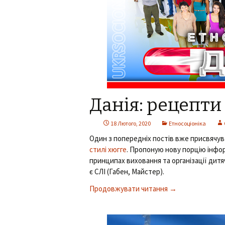
Данія: рецепти
18 Лютого, 2020
Етносоціоніка
Один з попередніх постів вже присвячув
стилі хюгге
. Пропоную нову порцію інфор
принципах виховання та організації дитя
є СЛІ (Габен, Майстер).
Продовжувати читання
Данія: рецепти 
→