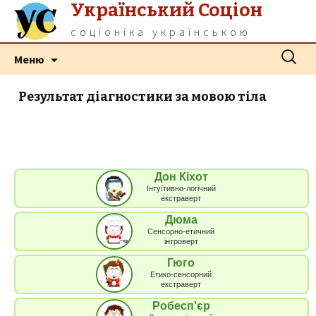
Український Соціон
соціоніка українською
Перейти
Пошук:
Меню
до
контенту
Результат діагностики за мовою тіла
Дон Кіхот
Інтуїтивно-логічний
екстраверт
Дюма
Сенсорно-етичний
інтроверт
Гюго
Етико-сенсорний
екстраверт
Робесп'єр