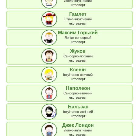
Логіко-інтуїтивний
інтроверт
Гамлет
Етико-інтуїтивний
екстраверт
Максим Горький
Логіко-сенсорний
інтроверт
Жуков
Сенсорно-логічний
екстраверт
Єсенін
Інтуїтивно-етичний
інтроверт
Наполеон
Сенсорно-етичний
екстраверт
Бальзак
Інтуїтивно-логічний
інтроверт
Джек Лондон
Логіко-інтуїтивний
екстраверт