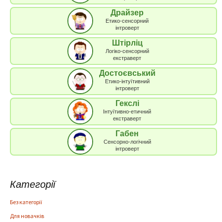
Драйзер
Етико-сенсорний
інтроверт
Штірліц
Логіко-сенсорний
екстраверт
Достоєвський
Етико-інтуїтивний
інтроверт
Гекслі
Інтуїтивно-етичний
екстраверт
Габен
Сенсорно-логічний
інтроверт
Категорії
Без категорії
Для новачків