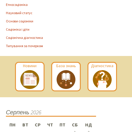
Етносоціоніка
Науковий статус
Основи соціоніки
Соціоніка і діти
Соціонічна діагностика
Типування за почерком
Новини
База знань
Діагностика
Серпень 2026
ПН
ВТ
СР
ЧТ
ПТ
СБ
НД