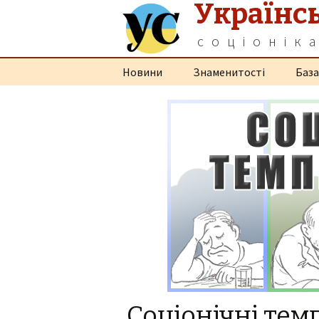
Українс
соціонік
Перейти
Новини
Знаменитості
База
до
контенту
Соціонічні тем