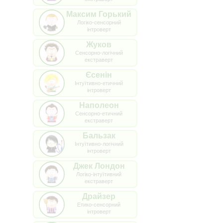
Максим Горький
Логіко-сенсорний
інтроверт
Жуков
Сенсорно-логічний
екстраверт
Єсенін
Інтуїтивно-етичний
інтроверт
Наполеон
Сенсорно-етичний
екстраверт
Бальзак
Інтуїтивно-логічний
інтроверт
Джек Лондон
Логіко-інтуїтивний
екстраверт
Драйзер
Етико-сенсорний
інтроверт