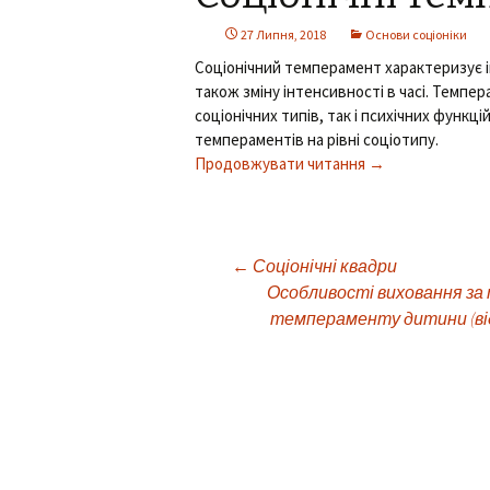
27 Липня, 2018
Основи соціоніки
Соціонічний темперамент характеризує 
також зміну інтенсивності в часі. Темп
соціонічних типів, так і психічних функці
темпераментів на рівні соціотипу.
Продовжувати читання →
←
Соціонічні квадри
Навігація
Особливості виховання за
темпераменту дитини (ві
по
запису