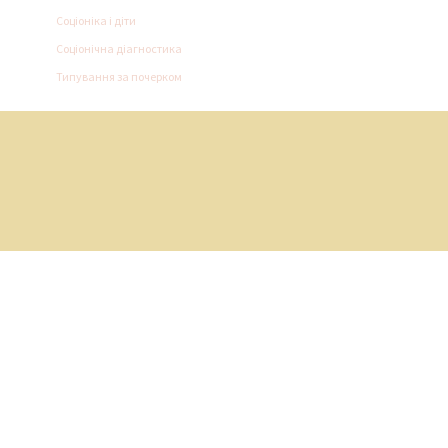
Соціоніка і діти
Соціонічна діагностика
Типування за почерком