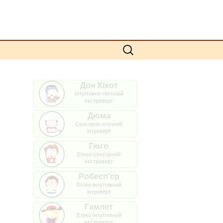
Пошук:
Дон Кіхот
Інтуїтивно-логічний
екстраверт
Дюма
Сенсорно-етичний
інтроверт
Гюго
Етико-сенсорний
екстраверт
Робесп'єр
Логіко-інтуїтивний
інтроверт
Гамлет
Етико-інтуїтивний
екстраверт