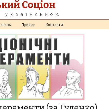
ький Соціон
а українською
 знань
Про нас
Контакти
пераменти (за Гуленко)