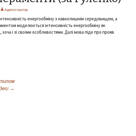
Адміністратор
інтенсивність енергообміну з навколишнім середовищем, а
ераментом моделюється інтенсивність енергообміну як
й, хоча і зі своїми особливостями. Далі мова піде про прояв
 типом
део)
→