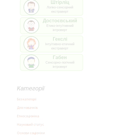
Штірліц
Логіко-сенсорний
екстраверт
Достоєвський
Етико-інтуїтивний
інтроверт
Гекслі
Інтуїтивно-етичний
екстраверт
Габен
Сенсорно-логічний
інтроверт
Категорії
Без категорії
Для новачків
Етносоціоніка
Науковий статус
Основи соціоніки