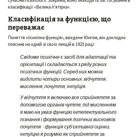
сучасній психології. Зокрема, воно знаходить застосування в
класифікації «Велика п’ятірка».
Класифікація за функцією, що
переважає
Поняття «психічна функція», введене Юнгом, він докладно
пояснив на одній зі своїх лекцій в 1923 році:
Свідоме психічне є засіб для адаптації та
орієнтації і складається з ряду різних
психічних функцій. Серед них можна
виділити чотири основних: відчуття,
мислення, почуття, інтуїція.
У відчуття я включаю все сприйняття за
допомогою органів чуття; під мисленням
я маю на увазі функцію інтелектуального
пізнання і формування логічних висновків;
почуття – функція суб’єктивної оцінки;
інтуїцію я розумію як сприйняття за