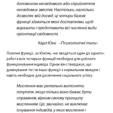
допомогою несвідомого або сприйняття
несвідомих змістів. Настільки, наскільки
дозволяє мій досвід, ці чотири базові
функції здаються мені достатніми, щоб
виразити і представити всі численні види
орієнтації свідомості.
Карл Юнг – «Психологічні типи»
Психічні функції, за Юнгом, «не зводяться один до одного»:
робота всіх чотирьох функцій необхідна для цілісного
функціонування індивіда. Однак він стверджує, що
домінування тієї чи іншої функції є нормальним явищем і
навіть необхідне для досягнення соціального успіху.
Мислення має ретельно витісняти
почуття, якщо тільки воно бажає бути
справжнім, вірним своєму принципу
мисленням. Це, звичайно, не виключає
існування індивідів, у яких мислення і