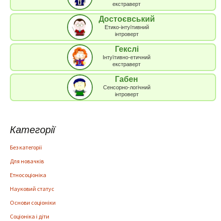
екстраверт
Достоєвський
Етико-інтуїтивний
інтроверт
Гекслі
Інтуїтивно-етичний
екстраверт
Габен
Сенсорно-логічний
інтроверт
Категорії
Без категорії
Для новачків
Етносоціоніка
Науковий статус
Основи соціоніки
Соціоніка і діти