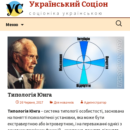
Український Соціон
соціоніка українською
Перейти
Пошук:
Меню
до
контенту
Типологія Юнга
26 Червня, 2017
Для новачків
Адміністратор
Типологія Юнга
– система типології особистості, заснована
на понятті психологічної установки, яка може бути
екстравертною або інтровертною, і на переважанні однієї з