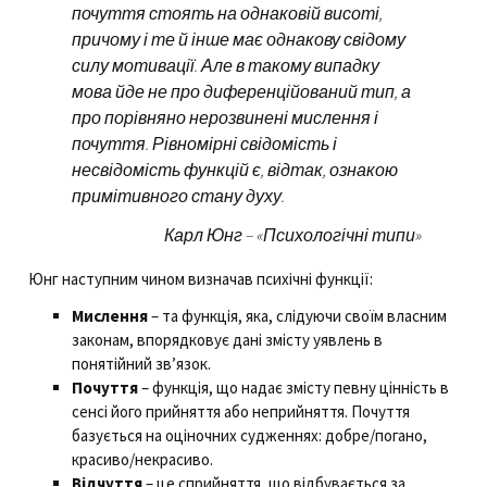
почуття стоять на однаковій висоті,
причому і те й інше має однакову свідому
силу мотивації. Але в такому випадку
мова йде не про диференційований тип, а
про порівняно нерозвинені мислення і
почуття. Рівномірні свідомість і
несвідомість функцій є, відтак, ознакою
примітивного стану духу.
Карл Юнг – «Психологічні типи»
Юнг наступним чином визначав психічні функції:
Мислення
– та функція, яка, слідуючи своїм власним
законам, впорядковує дані змісту уявлень в
понятійний зв’язок.
Почуття
– функція, що надає змісту певну цінність в
сенсі його прийняття або неприйняття. Почуття
базується на оціночних судженнях: добре/погано,
красиво/некрасиво.
Відчуття
– це сприйняття, що відбувається за