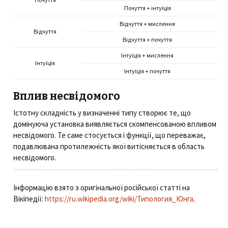
Почуття + інтуїція
Відчуття + мислення
Відчуття
Відчуття + почуття
Інтуїція + мислення
Інтуїція
Інтуїція + почуття
Вплив несвідомого
Істотну складність у визначенні типу створює те, що
домінуюча установка виявляється скомпенсованою впливом
несвідомого. Те саме стосується і функції, що переважає,
подавлювана протилежність якої витісняється в область
несвідомого.
Інформацію взято з оригінальної російської статті на
Вікіпедії:
https://ru.wikipedia.org/wiki/Типология_Юнга
.