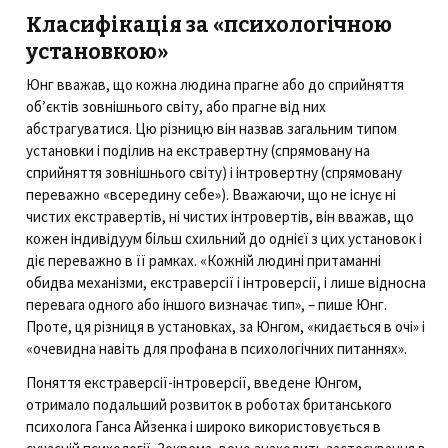
Класифікація за «психологічною
установкою»
Юнг вважав, що кожна людина прагне або до сприйняття
об’єктів зовнішнього світу, або прагне від них
абстрагуватися. Цю різницю він назвав загальним типом
установки і поділив на екстравертну (спрямовану на
сприйняття зовнішнього світу) і інтровертну (спрямовану
переважно «всередину себе»). Вважаючи, що не існує ні
чистих екстравертів, ні чистих інтровертів, він вважав, що
кожен індивідуум більш схильний до однієї з цих установок і
діє переважно в її рамках. «Кожній людині притаманні
обидва механізми, екстраверсії і інтроверсії, і лише відносна
перевага одного або іншого визначає тип», – пише Юнг.
Проте, ця різниця в установках, за Юнгом, «кидається в очі» і
«очевидна навіть для профана в психологічних питаннях».
Поняття екстраверсії-інтроверсії, введене Юнгом,
отримало подальший розвиток в роботах британського
психолога Ганса Айзенка і широко використовується в