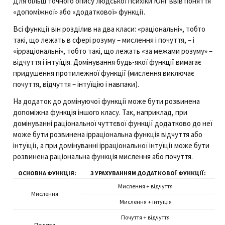
Для більш точного опису людської психіки Юнг ввів поняття
«допоміжної» або «додаткової» функції.
Всі функції він розділив на два класи: «раціональні», тобто
такі, що лежать в сфері розуму – мислення і почуття, – і
«ірраціональні», тобто такі, що лежать «за межами розуму» –
відчуття і інтуїція. Домінування будь-якої функції вимагає
придушення протилежної функції (мислення виключає
почуття, відчуття – інтуїцію і навпаки).
На додаток до домінуючої функції може бути розвинена
допоміжна функція іншого класу. Так, наприклад, при
домінуванні раціональної чуттєвої функції додатково до неї
може бути розвинена ірраціональна функція відчуття або
інтуїції, а при домінуванні ірраціональної інтуїції може бути
розвинена раціональна функція мислення або почуття.
ОСНОВНА ФУНКЦІЯ:
З УРАХУВАННЯМ ДОДАТКОВОЇ ФУНКЦІЇ:
Мислення + відчуття
Мислення
Мислення + інтуїція
Почуття + відчуття
Почуття