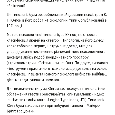
основних психічних функцій – мислення, почуття, відчуття
або інтуїції.
Ця типологія була розроблена швейцарським психіатром К.
Г. Юнгом в його роботі «Психологічні типи», опублікованій в
1921 році.
Метою психологічної типології, за Юнгом, не є проста
класифікація людей на категорії. Типологія, на його думку,
являє собою по-перше, інструмент дослідника для
упорядкування нескінченно різноманітного психологічного
досвіду в якійсь подобі координатного простору
(«тригонометричної сітки» – пише Юнг). По-друге, типологія
– інструмент практичного психолога, що дозволяє на основі
класифікації пацієнта і самого психолога вибирати найбільш
дієві методи і уникати помилок.
Для визначення типу за Юнгом застосовують типологічне
обстеження (тести Грея-Уілрайта) і опитувальник «Індекс
юнгівських типів» (англ. Jungian Type Index, JTI). Типологія
Юнга була використана при побудові типології Майерс-
Бріггс і соціоніки.