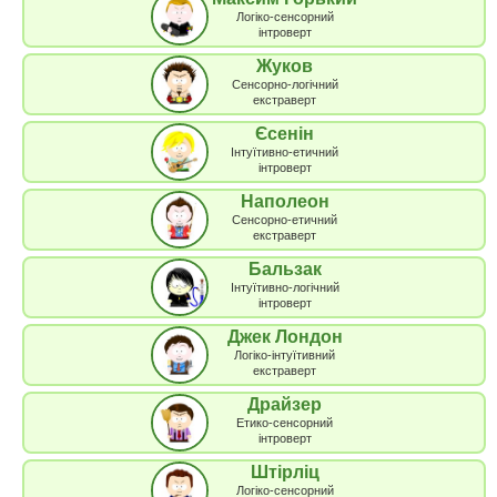
Логіко-сенсорний
інтроверт
Жуков
Сенсорно-логічний
екстраверт
Єсенін
Інтуїтивно-етичний
інтроверт
Наполеон
Сенсорно-етичний
екстраверт
Бальзак
Інтуїтивно-логічний
інтроверт
Джек Лондон
Логіко-інтуїтивний
екстраверт
Драйзер
Етико-сенсорний
інтроверт
Штірліц
Логіко-сенсорний