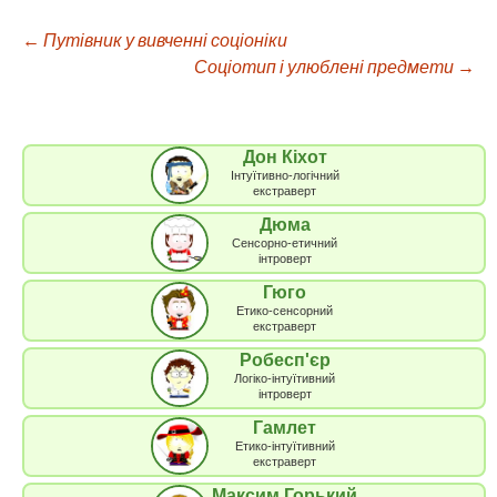
←
Путівник у вивченні соціоніки
Навігація
Соціотип і улюблені предмети
→
по
Дон Кіхот
запису
Інтуїтивно-логічний
екстраверт
Дюма
Сенсорно-етичний
інтроверт
Гюго
Етико-сенсорний
екстраверт
Робесп'єр
Логіко-інтуїтивний
інтроверт
Гамлет
Етико-інтуїтивний
екстраверт
Максим Горький