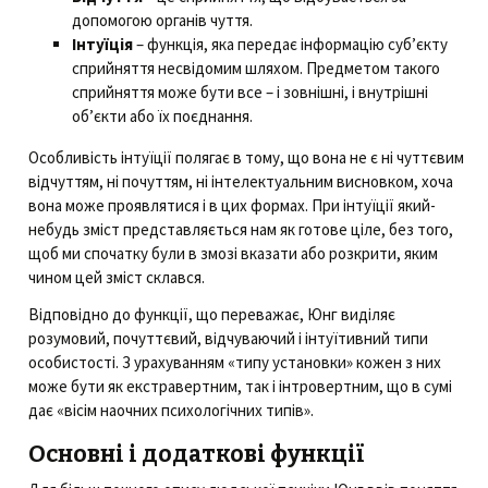
допомогою органів чуття.
Інтуїція
– функція, яка передає інформацію суб’єкту
сприйняття несвідомим шляхом. Предметом такого
сприйняття може бути все – і зовнішні, і внутрішні
об’єкти або їх поєднання.
Особливість інтуїції полягає в тому, що вона не є ні чуттєвим
відчуттям, ні почуттям, ні інтелектуальним висновком, хоча
вона може проявлятися і в цих формах. При інтуїції який-
небудь зміст представляється нам як готове ціле, без того,
щоб ми спочатку були в змозі вказати або розкрити, яким
чином цей зміст склався.
Відповідно до функції, що переважає, Юнг виділяє
розумовий, почуттєвий, відчуваючий і інтуїтивний типи
особистості. З урахуванням «типу установки» кожен з них
може бути як екстравертним, так і інтровертним, що в сумі
дає «вісім наочних психологічних типів».
Основні і додаткові функції