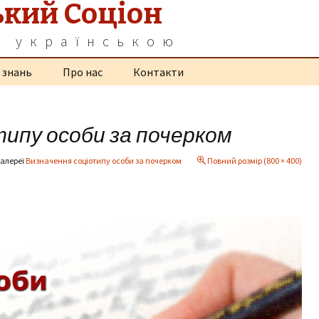
ький Соціон
а українською
 знань
Про нас
Контакти
типу особи за почерком
галереї
Визначення соціотипу особи за почерком
Повний розмір (800 × 400)