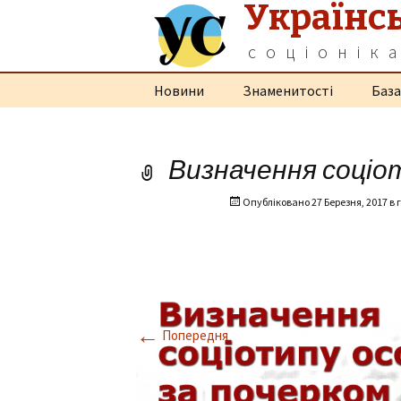
Українс
соціонік
Перейти
Новини
Знаменитості
База
до
контенту
Визначення соціо
Опубліковано
27 Березня, 2017
в 
←
Попередня