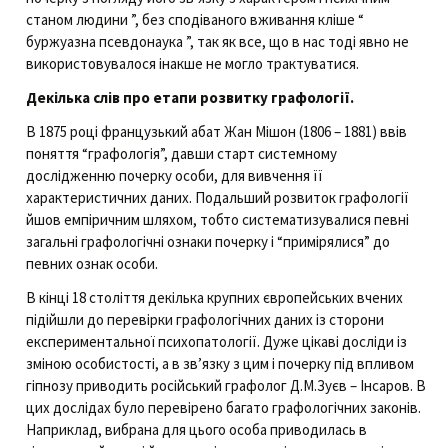
станом людини ”, без сподіваного вживання кліше “
буржуазна псевдонаука ”, так як все, що в нас тоді явно не
використовувалося інакше не могло трактуватися.
Декілька слів про етапи розвитку графології.
В 1875 році французький абат Жан Мішон (1806 – 1881) ввів
поняття “графологія”, давши старт системному
дослідженню почерку особи, для вивчення її
характеристичних даних. Подальший розвиток графології
йшов емпіричним шляхом, тобто систематизувалися певні
загальні графологічні ознаки почерку і “примірялися” до
певних ознак особи.
В кінці 18 століття декілька крупних європейських вчених
підійшли до перевірки графологічних даних із сторони
експериментальної психопатології. Дуже цікаві досліди із
зміною особистості, а в зв’язку з цим і почерку під впливом
гіпнозу приводить російський графолог Д.М.Зуєв – Інсаров. В
цих дослідах було перевірено багато графологічних законів.
Наприклад, вибрана для цього особа приводилась в