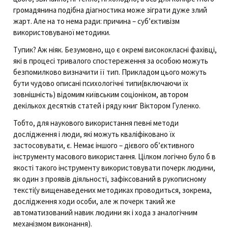
громадянина подібна діагностика може зіграти дуже злий
жарт. Але на то нема ради: причина – суб’єктивізм
використовуваної методики.
Тупик? Аж ніяк. Безумовно, що є окремі висококласні фахівці,
які в процесі тривалого спостереження за особою можуть
безпомилково визначити її тип. Прикладом цього можуть
бути чудово описані психологічні типи(включаючи їх
зовнішність) відомим київським соціоніком, автором
декількох десятків статей і ряду книг Віктором Гуленко.
Тобто, для наукового використання певні методи
дослідження і люди, які можуть кваліфіковано їх
застосовувати, є. Немає іншого – дієвого об’єктивного
інструменту масового використання. Цілком логічно було б в
якості такого інструменту використовувати почерк людини,
як один з проявів діяльності, зафіксований в рукописному
тексті(у вищенаведених методиках проводиться, зокрема,
дослідження ходи особи, але ж почерк такий же
автоматизований навик людини як і хода з аналогічним
механізмом виконання).