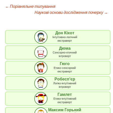
←
Порівняльне типування
Навігація
Наукові основи дослідження почерку
→
по
Дон Кіхот
запису
Інтуїтивно-логічний
екстраверт
Дюма
Сенсорно-етичний
інтроверт
Гюго
Етико-сенсорний
екстраверт
Робесп'єр
Логіко-інтуїтивний
інтроверт
Гамлет
Етико-інтуїтивний
екстраверт
Максим Горький