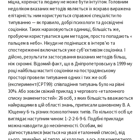
міцна, коренаста людину не може бути інтуїтом. Головним
недоліком вказаних методів являється їх яскраво виражена
елітарність: ним користуються справжні спеціалісти по
типуванню — як правило, добрі психологи та досвідчені
соціоніки. Таких нараховуються одиниці, більшість же,
пробуючи користуватися цим методом, просто попадають «
пальцем в небо». Нікуди не подінешся: в інтерв’ю та
спостереженні включається уже суб’єктивізм соціоніка. І
дійсно, результати застосування вказаних методів більш,
ніж скромні. Відомий факт, що в Дніпропетровську в 1999-му
році найбільш маститі соціоніки на пострадянському
просторі провели типування одних і тих же осіб
(експеримент(СРТ99): співпадіння типувань було на рівні
30%. Або зовсім свіжий приклад з чергового «еталонного
списку знаменитостей»: 26 осіб, з яких більшість вважаються
найкращими в цій області знань, приписали шановному В. А.
Ющенку 6-ть різних психологічних типів. По кількості осіб це
виглядає наступним чином: 1-2-2-6-9-6. Подібні приклади
можна наводити до нескінченості. Особам, які
діагностувалися (мається на увазі еталонний список), від
цього, звичайно, ні тепло, ні холодно, а ось для конкретного