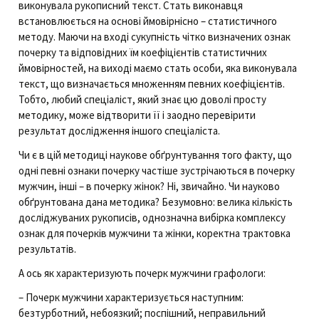
виконувала рукописний текст. Стать виконавця
встановлюється на основі ймовірнісно – статистичного
методу. Маючи на вході сукупність чітко визначених ознак
почерку та відповідних їм коефіцієнтів статистичних
ймовірностей, на виході маємо стать особи, яка виконувала
текст, що визначається множенням певних коефіцієнтів.
Тобто, любий спеціаліст, який знає цю доволі просту
методику, може відтворити її і заодно перевірити
результат дослідження іншого спеціаліста.
Чи є в цій методиці наукове обґрунтування того факту, що
одні певні ознаки почерку частіше зустрічаються в почерку
мужчин, інші – в почерку жінок? Ні, звичайно. Чи науково
обґрунтована дана методика? Безумовно: велика кількість
досліджуваних рукописів, однозначна вибірка комплексу
ознак для почерків мужчини та жінки, коректна трактовка
результатів.
А ось як характеризують почерк мужчини графологи:
– Почерк мужчини характеризується наступним:
безтурботний, небоязкий; поспішний, неправильний