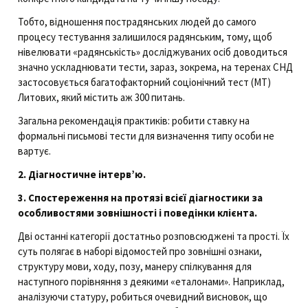
Тобто, відношення пострадянських людей до самого
процесу тестування залишилося радянським, тому, щоб
нівелювати «радянськість» досліджуваних осіб доводиться
значно ускладнювати тести, зараз, зокрема, на теренах СНД
застосовується багатофакторний соціонічний тест (МТ)
Литових, який містить аж 300 питань.
Загальна рекомендація практиків: робити ставку на
формальні письмові тести для визначення типу особи не
вартує.
2. Діагностичне інтерв’ю.
3. Спостереження на протязі всієї діагностики за
особливостями зовнішності і поведінки клієнта.
Дві останні категорії достатньо розповсюджені та прості. Їх
суть полягає в наборі відомостей про зовнішні ознаки,
структуру мови, ходу, позу, манеру спілкування для
наступного порівняння з деякими «еталонами». Наприклад,
аналізуючи статуру, робиться очевидний висновок, що