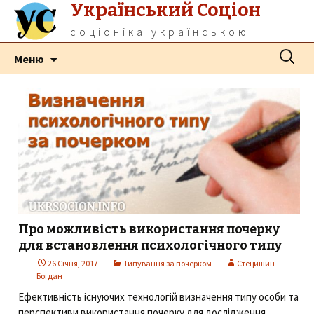
Український Соціон
соціоніка українською
Перейти
Пошук:
Меню
до
контенту
Про можливість використання почерку
для встановлення психологічного типу
26 Січня, 2017
Типування за почерком
Стецишин
Богдан
Ефективність існуючих технологій визначення типу особи та
перспективи використання почерку для дослідження