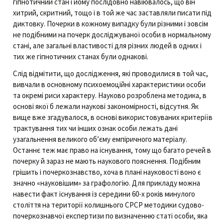
гіпнотичний стан і йому послідовно навіювалось, що він
хитрий, скритний, тощо і в той же час заставляли писати під
диктовку. Почерки в кожному випадку були різними і зовсім
не подібними на почерк досліджуваної особи в нормальному
стані, але загальні властивості для різних людей в одних і
тих же гіпнотичних станах були однакові.
Слід відмітити, що дослідження, які проводилися в той час,
вивчали в основному психоемоційні характеристики особи
та окремі риси характеру. Науково розроблена методика, в
основі якої б лежали наукові закономірності, відсутня. Як
вище вже згадувалося, в основі використовуваних критеріїв
трактування тих чи інших ознак особи лежать дані
узагальнення великого об’єму емпіричного матеріалу.
Останнє теж має право на існування, тому що багато речей в
почерку й зараз не мають наукового пояснення. Подібним
грішить і почеркознавство, хоча в плані науковості воно є
значно «науковішим» за графологію. Для прикладу можна
навести факт існування із середини 60-х років минулого
століття на території колишнього СРСР методики судово-
почеркознавчої експертизи по визначенню статі особи, яка