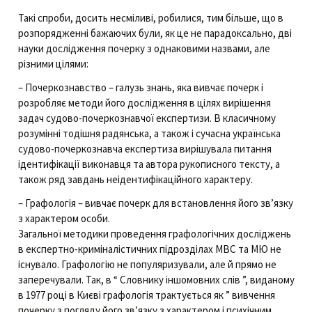
Такі спроби, досить несміливі, робилися, тим більше, що в
розпорядженні бажаючих були, як це не парадоксально, дві
науки дослідження почерку з однаковими назвами, але
різними цілями:
– Почеркознавство – галузь знань, яка вивчає почерк і
розробляє методи його дослідження в цілях вирішення
задач судово-почеркознавчої експертизи. В класичному
розумінні тодішня радянська, а також і сучасна українська
судово-почеркознавча експертиза вирішувала питання
ідентифікації виконавця та автора рукописного тексту, а
також ряд завдань неідентифікаційного характеру.
– Графологія – вивчає почерк для встановлення його зв’язку
з характером особи.
Загальної методики проведення графологічних досліджень
в експертно-криміналістичних підрозділах МВС та МЮ не
існувало. Графологію не популяризували, але й прямо не
заперечували. Так, в “ Словнику іншомовних слів ”, виданому
в 1977 році в Києві графологія трактується як ” вивчення
почерку з погляду його зв’язку з характером і психічним