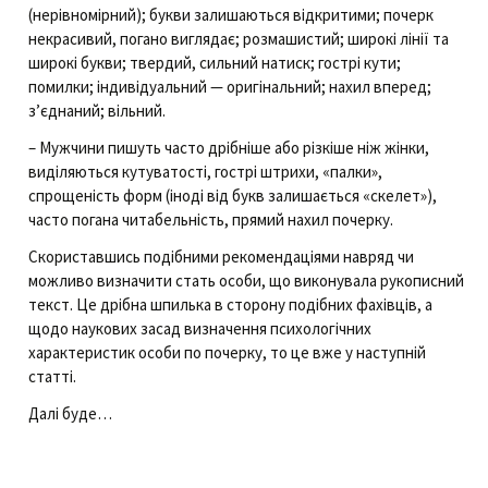
(нерівномірний); букви залишаються відкритими; почерк
некрасивий, погано виглядає; розмашистий; широкі лінії та
широкі букви; твердий, сильний натиск; гострі кути;
помилки; індивідуальний — оригінальний; нахил вперед;
з’єднаний; вільний.
– Мужчини пишуть часто дрібніше або різкіше ніж жінки,
виділяються кутуватості, гострі штрихи, «палки»,
спрощеність форм (іноді від букв залишається «скелет»),
часто погана читабельність, прямий нахил почерку.
Скориставшись подібними рекомендаціями навряд чи
можливо визначити стать особи, що виконувала рукописний
текст. Це дрібна шпилька в сторону подібних фахівців, а
щодо наукових засад визначення психологічних
характеристик особи по почерку, то це вже у наступній
статті.
Далі буде…