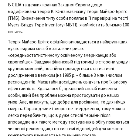
В США та деяких країнах Західної Європи дещо
модифікована теорія К. Юнга має назву теорії Майєрс-Бріггс
(ТМБ). Визначення типу особи полягає в її перевірці на тесті
Myers-Briggs Type Inventory (MBTI), який містить близько 100
питань.
Теорія Майєрс-Бріггс офіційно викладається в найкрупніших
вузах і відома хоча б в загальних рисах
«середньостатистичному освіченому американцю або
європейцю». Завдяки фінансовій підтримці із сторони уряду і
крупних компаній, постійно проводяться статистичні
дослідження з великим (на 1995 р. – більше 3 млн.) числом
респондентів. Масштаби досліджень свідчать про їх високу
ефективність. Здавалося б, ідеальний спосіб вивчення
особи, який без проблем можна пристосувати до наших
умов. Але, як кажуть, що добре для росіянина, то для німця
смерть. Справедливе і зворотне твердження, тому можна
легко передбачити, що в дуже стислі терміни після
впровадження такого методу тестування в обігу появляться
численні рекомендації по системі відповідей для кожного
конкретного кандидата на ту чи іншу посаду.