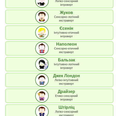
Логіко-сенсорний
інтроверт
Жуков
Сенсорно-логічний
екстраверт
Єсенін
Інтуїтивно-етичний
інтроверт
Наполеон
Сенсорно-етичний
екстраверт
Бальзак
Інтуїтивно-логічний
інтроверт
Джек Лондон
Логіко-інтуїтивний
екстраверт
Драйзер
Етико-сенсорний
інтроверт
Штірліц
Логіко-сенсорний
екстраверт