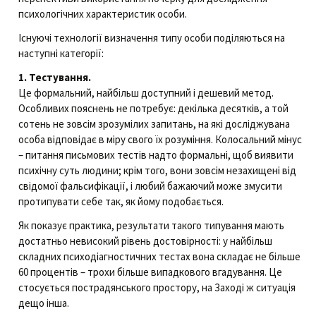
психологічних характеристик особи.
Існуючі технології визначення типу особи поділяються на
наступні категорії:
1. Тестування.
Це формальний, найбільш доступний і дешевий метод.
Особливих пояснень не потребує: декілька десятків, а той
сотень не зовсім зрозумілих запитань, на які досліджувана
особа відповідає в міру свого їх розуміння. Колосальний мінус
– питання письмових тестів надто формальні, щоб виявити
психічну суть людини; крім того, вони зовсім незахищені від
свідомої фальсифікації, і любий бажаючий може змусити
протипувати себе так, як йому подобається.
Як показує практика, результати такого типування мають
достатньо невисокий рівень достовірності: у найбільш
складних психодіагностичних тестах вона складає не більше
60 процентів – трохи більше випадкового вгадування. Це
стосується пострадянського простору, на Заході ж ситуація
дещо інша.