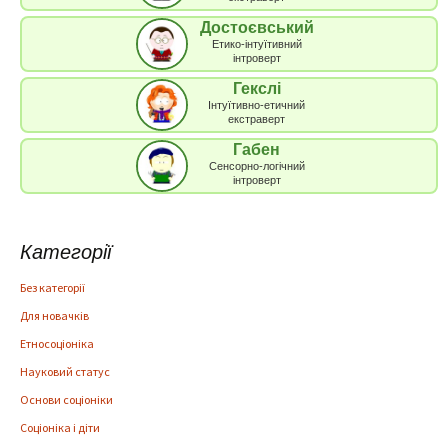
Достоєвський
Етико-інтуїтивний
інтроверт
Гекслі
Інтуїтивно-етичний
екстраверт
Габен
Сенсорно-логічний
інтроверт
Категорії
Без категорії
Для новачків
Етносоціоніка
Науковий статус
Основи соціоніки
Соціоніка і діти